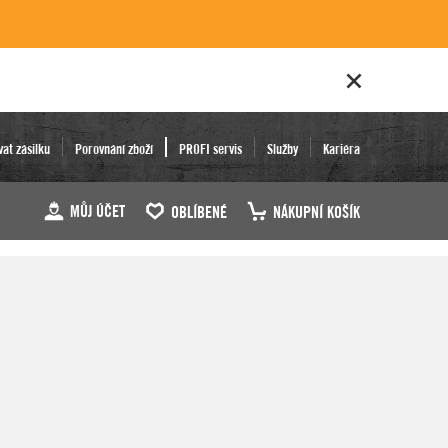
vat zásilku
Porovnání zboží
PROFI servis
Služby
Kariéra
MŮJ ÚČET
OBLÍBENÉ
NÁKUPNÍ KOŠÍK