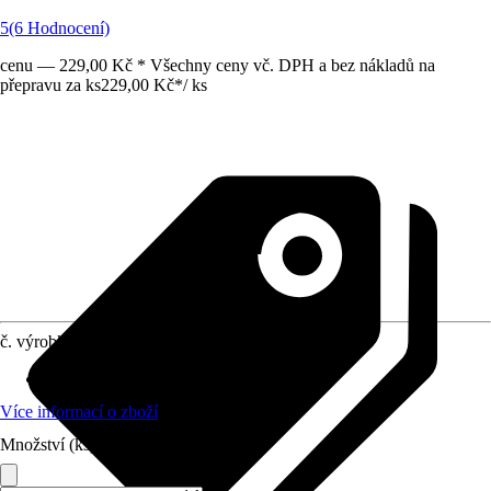
5
(6 Hodnocení)
cenu — 229,00 Kč * Všechny ceny vč. DPH a bez nákladů na
přepravu za ks
229,00 Kč
*
/
ks
č. výrobku
8493528
Délka
:
7 cm
Více informací o zboží
Množství (ks)