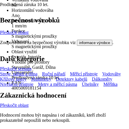
Prodloužená záruka 10 let.
Ne
Horizontální vodováha
Ano
Bezpečnost výrobků
Presnost vodováhy +/-
1 mm/m
Funkce
Přeskočit oblast
S magnetickými proužky
Vybavení
Zodpovědnost za bezpečnost výrobku viz
.
informace výrobce
S magnetickými proužky
Oblast využití
Exteriér, Interiér
Další kategorie
Vhodné pro prostory
Staveniště, Garáž, Dílna
Přeskočit seznam
Upozornění
Stroje, nářadí a dílna
Ruční nářadí
Měřicí přístroje
Vodováhy
Prodloužená záruka 10 let.
Křížové lasery
Multimetry
Detektory kabelů
Dálkoměry
EAN
Nivelační přístroje
Metry a měřicí pásma
Úhelníky
Měřítka
4005069181154
Zákaznická hodnocení
Přeskočit oblast
Hodnocení mohou být napsána i od zákazníků, kteří zboží
prokazatelně nepoužili nebo nekoupili.