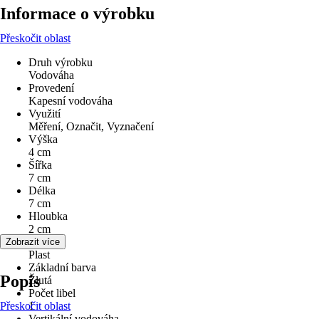
Informace o výrobku
Přeskočit oblast
Druh výrobku
Vodováha
Provedení
Kapesní vodováha
Využití
Měření, Označit, Vyznačení
Výška
4 cm
Šířka
7 cm
Délka
7 cm
Hloubka
2 cm
Materiál
Zobrazit více
Plast
Základní barva
Popis
Žlutá
Počet libel
Přeskočit oblast
1
Vertikální vodováha