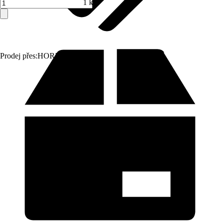
1 ks
Prodej přes:
HORNBACH