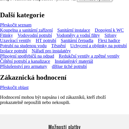
Další kategorie
Přeskočit seznam
Koupelna a sanitární zařízení
Sanitární instalace
Dopojení k WC
Fitinky
Vodovodní potrubí
Vodoměry a vodní filtry
Sifony
Uzavírací ventily
HT potrubí
Sanitární čerpadla
Flexi hadice
Potrubí na studenou vodu
Těsnění
Uchycení a objímky na potrubí
Izolace potrubí
Nářadí pro instalatéry
Připojení spotřebičů na odpad
Redukční ventily a zpětné ventily
Čištění potrubí a kanalizace
Instalatérský materiál
Příslušenství pro armatury
dBlue tiché potrubí
Zákaznická hodnocení
Přeskočit oblast
Hodnocení mohou být napsána i od zákazníků, kteří zboží
prokazatelně nepoužili nebo nekoupili.
Možnosti platby