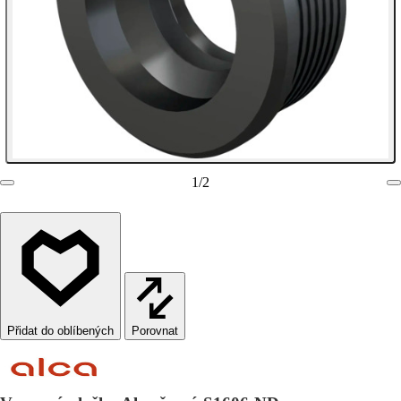
1
/
2
Porovnat