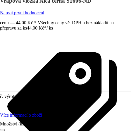
Vrapová vložka Alca černá S1606-ND
Napsat první hodnocení
cenu — 44,00 Kč * Všechny ceny vč. DPH a bez nákladů na
přepravu za ks
44,00 Kč
*
/
ks
č. výrobku
12030120
Vhodné pro
:
WC
Více informací o zboží
Množství (ks)