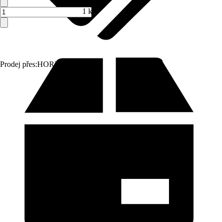
1 ks
Prodej přes:
HORNBACH