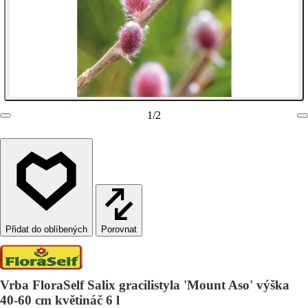
1
/
2
Porovnat
Vrba FloraSelf Salix gracilistyla 'Mount Aso' výška
40-60 cm květináč 6 l