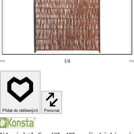
1
/
4
Porovnat