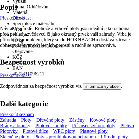
Využití
Popis
Clona, Oddělování
Materiál
Přeskočit oblast
Dřevo
Specifikace materiálu
Návrat k přírodě: Rohože a vrbové ploty jsou ideální jako ochrana
Vrba
před pohledy zvědavců či jako okrasný prvek vaší zahrady. Vrba je
Hmotnost
přírodním produktem, který se do HORNBACHu dostává z trvale
16 kg
obhospodařovaných lesních porostů a ručně se zpracovává.
Povrch/Povrchová úprava
Olejované
KČZ
Bezpečnost výrobků
D5CN
EAN
4021831096211
Přeskočit oblast
Zodpovědnost za bezpečnost výrobku viz
.
informace výrobce
Další kategorie
Přeskočit seznam
Zahrada
Ploty
Dřevěné ploty
Zástěny
Kovové ploty
Brány a branky
Plotové sloupky
Příslušenství pro ploty
Pletivo
Plotovky
Plotové dílce
WPC ploty
Plastové ploty
Skleněné ploty
Ploty s protihlukovou ochranou
Přírodní ploty