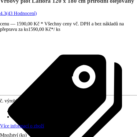
Vrbový plot Lafiora 120 x 180 cm přírodní olejovaný
4.3
(43 Hodnocení)
cenu — 1590,00 Kč * Všechny ceny vč. DPH a bez nákladů na
přepravu za ks
1590,00 Kč
*
/
ks
č. výrobku
7851363
Šířka
:
120 cm
Výška
:
180 cm
Více informací o zboží
Množství (ks)