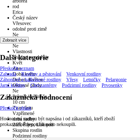
arborea
rod
Erica
Český název
Vřesovec
odolné proti zimě
Ne
víceleté
Zobrazit více
Ne
Vlastnosti
Další kategorie
Snadno se udržuje
Květ
Přeskočit seznam
Ano
Zahrada
Doba květu
Rostliny a pěstování
Venkovní rostliny
Záhonové a balkónové rostliny
Duben, Květen
Vřesy
Letničky
Pelargonie
Jarní květiny
Okrasné plody
Chryzantémy
Podzimní rostliny
Prvosenky
Ne
Zákaznická hodnocení
Průměr květináče
10 cm
Tvar růstu
Přeskočit oblast
Vzpřímené
Hodnocení mohou být napsána i od zákazníků, kteří zboží
doba sadby
prokazatelně nepoužili nebo nekoupili.
Září, Říjen, Listopad
Skupina rostlin
Podzimní rostliny