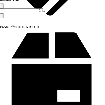
1 ks
Prodej přes:
HORNBACH