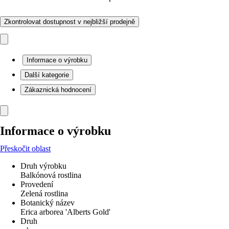
Zkontrolovat dostupnost v nejbližší prodejně
Informace o výrobku
Další kategorie
Zákaznická hodnocení
Informace o výrobku
Přeskočit oblast
Druh výrobku
Balkónová rostlina
Provedení
Zelená rostlina
Botanický název
Erica arborea 'Alberts Gold'
Druh