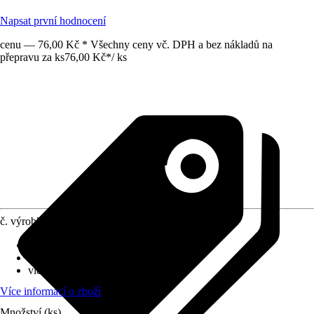
Napsat první hodnocení
cenu — 76,00 Kč * Všechny ceny vč. DPH a bez nákladů na
přepravu za ks
76,00 Kč
*
/
ks
č. výrobku
7754748
Průměr květináče
:
10 cm
Umístění
:
Slunce, Polostín
víceleté
:
Ne
Více informací o zboží
Množství (ks)