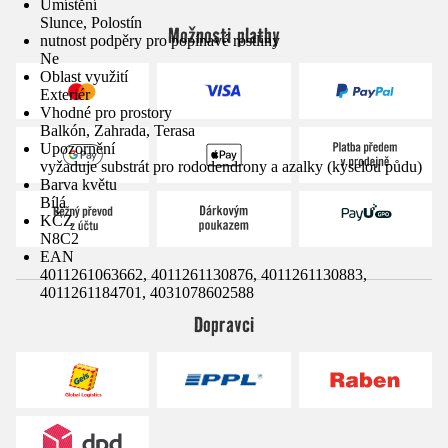
Umístění
Slunce, Polostín
Možnosti platby
nutnost podpěry pro popínavé rostliny
Ne
Oblast využití
Exteriér
Vhodné pro prostory
Balkón, Zahrada, Terasa
Upozornění
vyžaduje substrát pro rododendrony a azalky (kyselou půdu)
Barva květu
Bílá
KČZ
N8C2
EAN
4011261063662, 4011261130876, 4011261130883,
4011261184701, 4031078602588
Dopravci