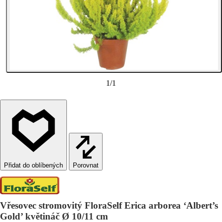
1
/
1
Porovnat
Vřesovec stromovitý FloraSelf Erica arborea ‘Albert’s
Gold’ květináč Ø 10/11 cm