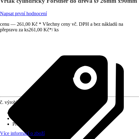
Vrták cylindrický Forstner do dřeva Ø 26mm x90mm
Napsat první hodnocení
cenu — 261,00 Kč * Všechny ceny vč. DPH a bez nákladů na
přepravu za ks
261,00 Kč
*
/
ks
č. výrobku
988625
Materiál
:
Ocel
Vhodné pro
:
Dřevo, Plast
Průměr (od - do)
:
0 mm - 26 mm
Více informací o zboží