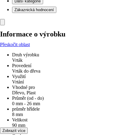
Další kategorie
Zákaznická hodnocení
Informace o výrobku
Přeskočit oblast
Druh výrobku
Vrták
Provedení
Vrták do dřeva
Využití
Vrtání
Vhodné pro
Dřevo, Plast
Průměr (od - do)
0 mm - 26 mm
průměr hřídele
8 mm
Velikost
90 mm
Materiál
Zobrazit více