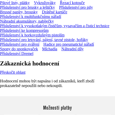
Pilové listy, plátky
Vykružováky
Řezací kotouče
Příslušenství pro brusky a leštičky
Příslušenství pro pily
Brusné papíry, brousky
Drátěné kartáče
Příslušenství k multifunkčnímu nářadí
Náhradní akumulátory, nabíječky
Příslušenství k vysokotlakým čističům, vysavačům a čisticí technice
Příslušenství ke kompresorům
Příslušenství k horkovzdušným pistolím
Příslušenství pro letování, pájení, tavné pistole, hořáky
Příslušenství pro sváření
Hadice pro pneumatické nářadí
Spony do sponkovaček
Míchadla
Náhradní díly
Příslušenství Dremel
Zákaznická hodnocení
Přeskočit oblast
Hodnocení mohou být napsána i od zákazníků, kteří zboží
prokazatelně nepoužili nebo nekoupili.
Možnosti platby