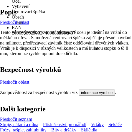
Ocel
Vybavení
Popis
Centrovací špička
Obsah
Přeskočit oblast
1 Kus
EAN
Tento válcový vrták z kvalitní nástrojové oceli je ideální na vrtání do
2000988625002, 4006885336407
měkkého dřeva. Samořezná centrovací špička zajišťuje přesné navrtání
na milimetr, předřezávací závitník čisté oddělování dřevěných vláken.
Vrták je k dispozici v různých velikostech a má kulatou stopku o Ø 8
mm, kterou lze rychle upnout do sklíčidla.
Bezpečnost výrobků
Přeskočit oblast
Zodpovědnost za bezpečnost výrobku viz
.
informace výrobce
Další kategorie
Přeskočit seznam
Stroje, nářadí a dílna
Příslušenství pro nářadí
Vrtáky
Sekáče
Frézy, rašple, záhlubníky
Bity a držáky
Sklíčidla