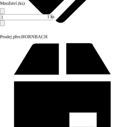
Množství (ks)
1 ks
Prodej přes:
HORNBACH