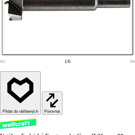
1
/
6
Porovnat