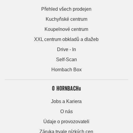
Přehled všech prodejen
Kuchyňské centrum
Koupelnové centrum
XXL centrum obkladů a dlažeb
Drive - In
Self-Scan
Hornbach Box
O HORNBACHu
Jobs a Kariera
O nás
Údaje o provozovateli
Záruka trvale nízkých cen