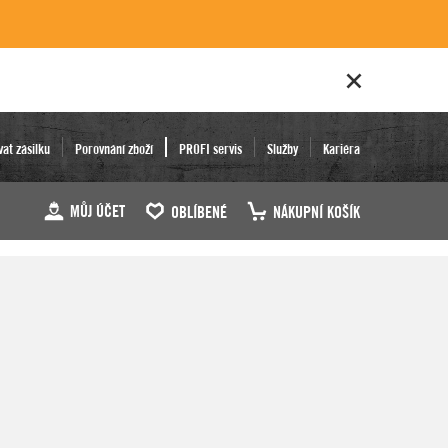
vat zásilku
Porovnání zboží
PROFI servis
Služby
Kariéra
MŮJ ÚČET
OBLÍBENÉ
NÁKUPNÍ KOŠÍK