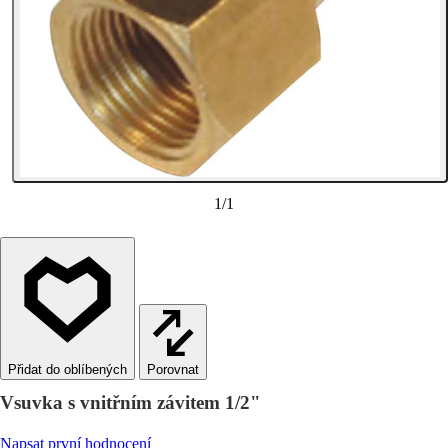
1
/
1
Porovnat
Vsuvka s vnitřním závitem 1/2"
Napsat první hodnocení