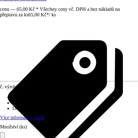
cenu — 65,00 Kč * Všechny ceny vč. DPH a bez nákladů na
přepravu za ks
65,00 Kč
*
/
ks
č. výrobku
8896155
Velikost
:
1/2 "
Využití
:
Spojování, Šroubování
Druh závitu
:
Vnitřní závit
Více informací o zboží
Množství (ks)