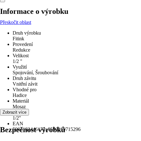
Informace o výrobku
Přeskočit oblast
Druh výrobku
Fitink
Provedení
Redukce
Velikost
1/2 "
Využití
Spojování, Šroubování
Druh závitu
Vnitřní závit
Vhodné pro
Hadice
Materiál
Mosaz
Průměr
Zobrazit více
1/2"
EAN
Bezpečnost výrobků
5904182446173, 8590419715296