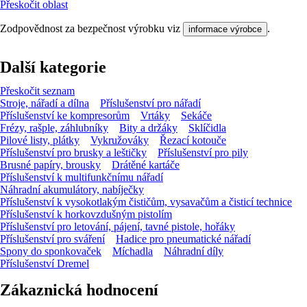
Přeskočit oblast
Zodpovědnost za bezpečnost výrobku viz
.
informace výrobce
Další kategorie
Přeskočit seznam
Stroje, nářadí a dílna
Příslušenství pro nářadí
Příslušenství ke kompresorům
Vrtáky
Sekáče
Frézy, rašple, záhlubníky
Bity a držáky
Sklíčidla
Pilové listy, plátky
Vykružováky
Řezací kotouče
Příslušenství pro brusky a leštičky
Příslušenství pro pily
Brusné papíry, brousky
Drátěné kartáče
Příslušenství k multifunkčnímu nářadí
Náhradní akumulátory, nabíječky
Příslušenství k vysokotlakým čističům, vysavačům a čisticí technice
Příslušenství k horkovzdušným pistolím
Příslušenství pro letování, pájení, tavné pistole, hořáky
Příslušenství pro sváření
Hadice pro pneumatické nářadí
Spony do sponkovaček
Míchadla
Náhradní díly
Příslušenství Dremel
Zákaznická hodnocení