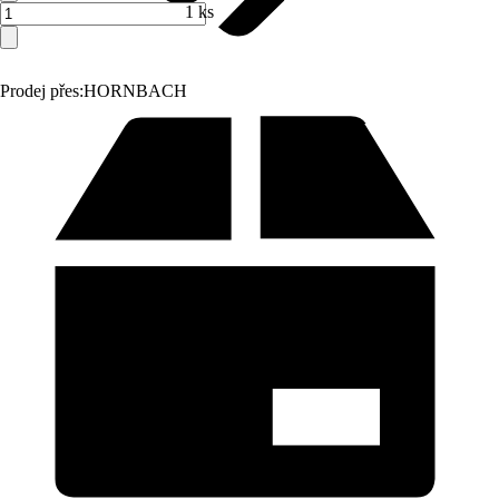
1 ks
Prodej přes:
HORNBACH