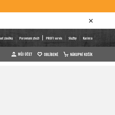
vat zásilku
Porovnání zboží
PROFI servis
Služby
Kariéra
MŮJ ÚČET
OBLÍBENÉ
NÁKUPNÍ KOŠÍK