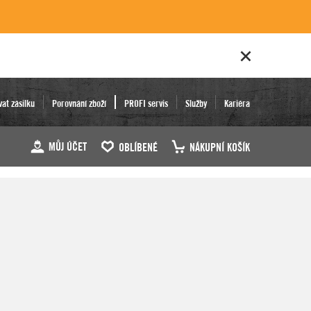
vat zásilku
Porovnání zboží
PROFI servis
Služby
Kariéra
MŮJ ÚČET
OBLÍBENÉ
NÁKUPNÍ KOŠÍK