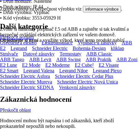
• Druh montáže: Nástěnné
• Druh ochrany: IP 44
Zodpovědnost za bezpečnost výrobku viz
.
informace výrobce
• Druh výrobku: Vypínač
• Kód výrobku: 3553-05929 H
Další kategorie
Zvolte si nástěnný přepínač ř.5 od ABB a zajistěte si tak kvalitní a
bezpečné ovládání elektrických zařízení ve vašem domově.
Přeskočit seznam
Objednejte si nyní
a využijte výhod, které tento produkt nabízí.
Osvětlení a elektro
Elektroinstalace
Vypínače a zásuvky
ABB
E2
Legrand
Schneider Electric
Bohemia-Design
kliklap
Stmívače
Datové zásuvky
Termostaty
ABB Classic
ABB Tango
ABB Levit
ABB Swing
ABB Praktik
ABB Zoni
E2 Lune
E2 Mode
E2 Moderne
E2 Cube²
E2 Visage
E2 Smart
Legrand Valena
Legrand Niloe
Legrand Plexo
Schneider Electric Asfora
Schneider Electric Cedar Plus
Schneider Electric Mureva
Schneider Electric Nová Unica
Schneider Electric SEDNA
Venkovní zásuvky
Zákaznická hodnocení
Přeskočit oblast
Hodnocení mohou být napsána i od zákazníků, kteří zboží
prokazatelně nepoužili nebo nekoupili.