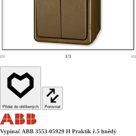
1
/
3
Porovnat
Vypínač ABB 3553-05929 H Praktik ř.5 hnědý