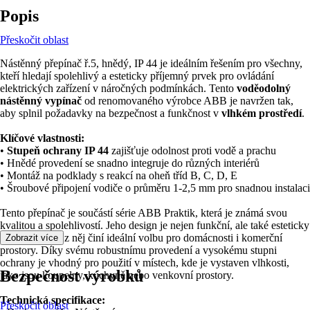
Popis
Přeskočit oblast
Nástěnný přepínač ř.5, hnědý, IP 44 je ideálním řešením pro všechny,
kteří hledají spolehlivý a esteticky příjemný prvek pro ovládání
elektrických zařízení v náročných podmínkách. Tento
voděodolný
nástěnný vypínač
od renomovaného výrobce ABB je navržen tak,
aby splnil požadavky na bezpečnost a funkčnost v
vlhkém prostředí
.
Klíčové vlastnosti:
•
Stupeň ochrany IP 44
zajišťuje odolnost proti vodě a prachu
• Hnědé provedení se snadno integruje do různých interiérů
• Montáž na podklady s reakcí na oheň tříd B, C, D, E
• Šroubové připojení vodiče o průměru 1-2,5 mm pro snadnou instalaci
Tento přepínač je součástí série ABB Praktik, která je známá svou
kvalitou a spolehlivostí. Jeho design je nejen funkční, ale také esteticky
přitažlivý, což z něj činí ideální volbu pro domácnosti i komerční
Zobrazit více
prostory. Díky svému robustnímu provedení a vysokému stupni
ochrany je vhodný pro použití v místech, kde je vystaven vlhkosti,
Bezpečnost výrobků
jako jsou koupelny, kuchyně nebo venkovní prostory.
Technická specifikace:
Přeskočit oblast