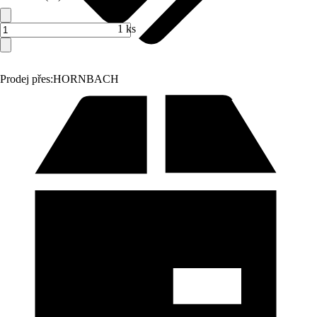
1 ks
Prodej přes:
HORNBACH