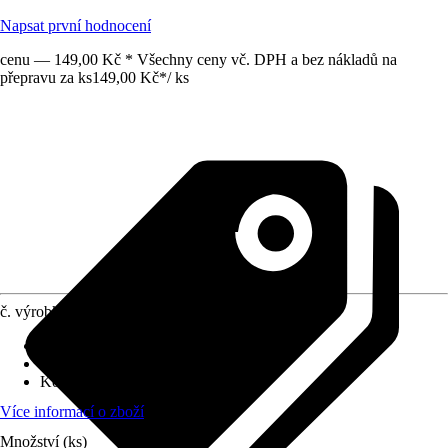
Napsat první hodnocení
cenu — 149,00 Kč * Všechny ceny vč. DPH a bez nákladů na
přepravu za ks
149,00 Kč
*
/
ks
č. výrobku
10444895
Druh výrobku
:
Vypínač
Druh montáže
:
Nástěnné
Kód výrobku
:
3553-05929 H
Více informací o zboží
Množství (ks)