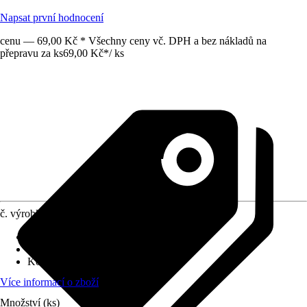
Napsat první hodnocení
cenu — 69,00 Kč * Všechny ceny vč. DPH a bez nákladů na
přepravu za ks
69,00 Kč
*
/
ks
č. výrobku
12600571
Druh výrobku
:
Vypínač
Druh montáže
:
Podomítkové
Kód výrobku
:
5001224350170
Více informací o zboží
Množství (ks)