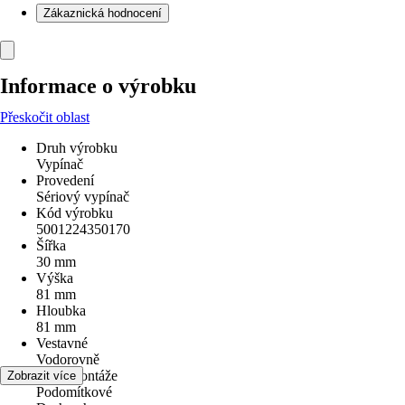
Zákaznická hodnocení
Informace o výrobku
Přeskočit oblast
Druh výrobku
Vypínač
Provedení
Sériový vypínač
Kód výrobku
5001224350170
Šířka
30 mm
Výška
81 mm
Hloubka
81 mm
Vestavné
Vodorovně
Druh montáže
Zobrazit více
Podomítkové