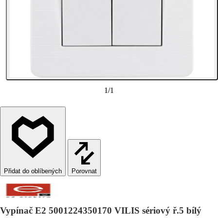
1
/
1
Porovnat
Vypínač E2 5001224350170 VILIS sériový ř.5 bílý