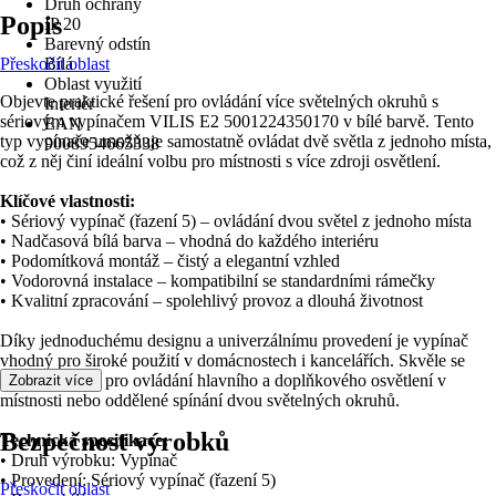
Druh ochrany
Popis
IP 20
Barevný odstín
Přeskočit oblast
Bílá
Oblast využití
Objevte praktické řešení pro ovládání více světelných okruhů s
Interiér
sériovým vypínačem VILIS E2 5001224350170 v bílé barvě. Tento
EAN
typ vypínače umožňuje samostatně ovládat dvě světla z jednoho místa,
9008954665338
což z něj činí ideální volbu pro místnosti s více zdroji osvětlení.
Klíčové vlastnosti:
• Sériový vypínač (řazení 5) – ovládání dvou světel z jednoho místa
• Nadčasová bílá barva – vhodná do každého interiéru
• Podomítková montáž – čistý a elegantní vzhled
• Vodorovná instalace – kompatibilní se standardními rámečky
• Kvalitní zpracování – spolehlivý provoz a dlouhá životnost
Díky jednoduchému designu a univerzálnímu provedení je vypínač
vhodný pro široké použití v domácnostech i kancelářích. Skvěle se
hodí například pro ovládání hlavního a doplňkového osvětlení v
Zobrazit více
místnosti nebo oddělené spínání dvou světelných okruhů.
Bezpečnost výrobků
Technická specifikace:
• Druh výrobku: Vypínač
• Provedení: Sériový vypínač (řazení 5)
Přeskočit oblast