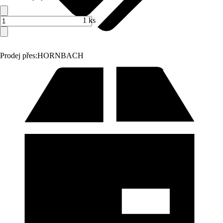
1 ks
Prodej přes:
HORNBACH