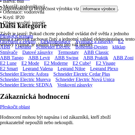
• Barva: bílá
• Montáž: podomítková
Zodpovědnost za bezpečnost výrobku viz
.
informace výrobce
• Orientace: vodorovná
• Krytí: IP20
• Oblast využití: interiér
Další kategorie
Závěr je jasný: Pokud chcete pohodlně ovládat dvě světla z jednoho
Přeskočit seznam
místa a zároveň zachovat čistý a jednotný vzhled elektroinstalace, tento
Osvětlení a elektro
Elektroinstalace
Vypínače a zásuvky
E2
sériový vypínač je ideální volbou pro váš interiér.
ABB
Legrand
Schneider Electric
Bohemia-Design
kliklap
Stmívače
Datové zásuvky
Termostaty
ABB Classic
ABB Tango
ABB Levit
ABB Swing
ABB Praktik
ABB Zoni
E2 Lune
E2 Mode
E2 Moderne
E2 Cube²
E2 Visage
E2 Smart
Legrand Valena
Legrand Niloe
Legrand Plexo
Schneider Electric Asfora
Schneider Electric Cedar Plus
Schneider Electric Mureva
Schneider Electric Nová Unica
Schneider Electric SEDNA
Venkovní zásuvky
Zákaznická hodnocení
Přeskočit oblast
Hodnocení mohou být napsána i od zákazníků, kteří zboží
prokazatelně nepoužili nebo nekoupili.