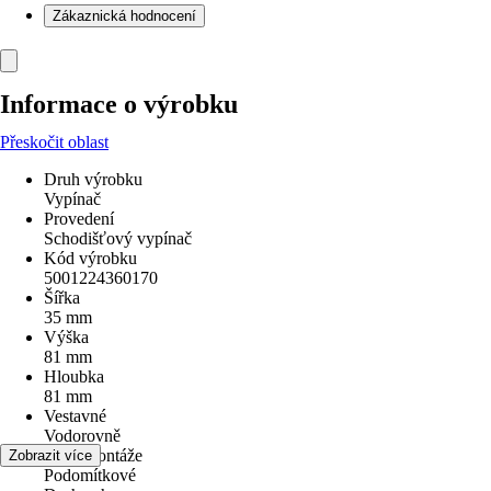
Zákaznická hodnocení
Informace o výrobku
Přeskočit oblast
Druh výrobku
Vypínač
Provedení
Schodišťový vypínač
Kód výrobku
5001224360170
Šířka
35 mm
Výška
81 mm
Hloubka
81 mm
Vestavné
Vodorovně
Druh montáže
Zobrazit více
Podomítkové