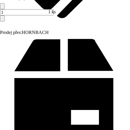
1 ks
Prodej přes:
HORNBACH