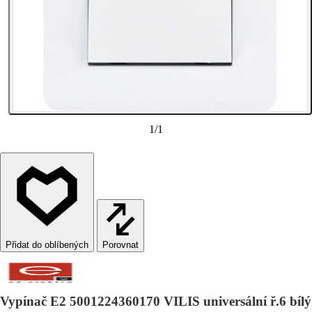
1
/
1
Porovnat
Vypínač E2 5001224360170 VILIS universální ř.6 bílý