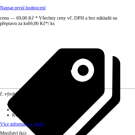
Napsat první hodnocení
cenu — 69,00 Kč * Všechny ceny vč. DPH a bez nákladů na
přepravu za ks
69,00 Kč
*
/
ks
č. výrobku
12600568
Druh výrobku
:
Vypínač
Druh montáže
:
Podomítkové
Kód výrobku
:
5001224360170
Více informací o zboží
Množství (ks)