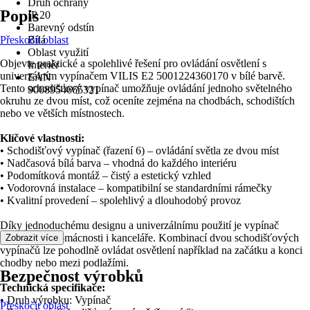
Druh ochrany
Popis
IP 20
Barevný odstín
Přeskočit oblast
Bílá
Oblast využití
Objevte praktické a spolehlivé řešení pro ovládání osvětlení s
Interiér
univerzálním vypínačem VILIS E2 5001224360170 v bílé barvě.
EAN
Tento schodišťový vypínač umožňuje ovládání jednoho světelného
9008954665321
okruhu ze dvou míst, což oceníte zejména na chodbách, schodištích
nebo ve větších místnostech.
Klíčové vlastnosti:
• Schodišťový vypínač (řazení 6) – ovládání světla ze dvou míst
• Nadčasová bílá barva – vhodná do každého interiéru
• Podomítková montáž – čistý a estetický vzhled
• Vodorovná instalace – kompatibilní se standardními rámečky
• Kvalitní provedení – spolehlivý a dlouhodobý provoz
Díky jednoduchému designu a univerzálnímu použití je vypínač
vhodný pro domácnosti i kanceláře. Kombinací dvou schodišťových
Zobrazit více
vypínačů lze pohodlně ovládat osvětlení například na začátku a konci
chodby nebo mezi podlažími.
Bezpečnost výrobků
Technická specifikace:
• Druh výrobku: Vypínač
Přeskočit oblast