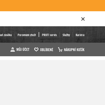
vat zásilku
Porovnání zboží
PROFI servis
Služby
Kariéra
MŮJ ÚČET
OBLÍBENÉ
NÁKUPNÍ KOŠÍK