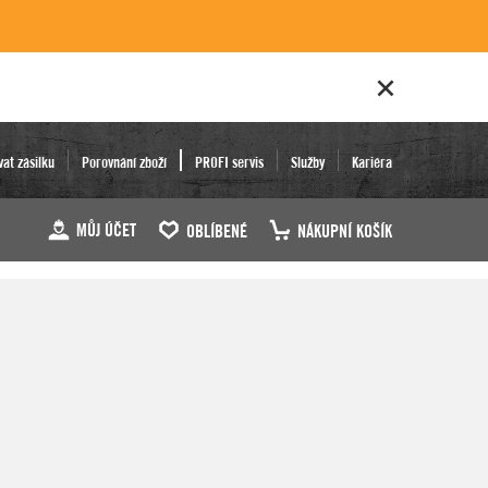
vat zásilku
Porovnání zboží
PROFI servis
Služby
Kariéra
MŮJ ÚČET
OBLÍBENÉ
NÁKUPNÍ KOŠÍK