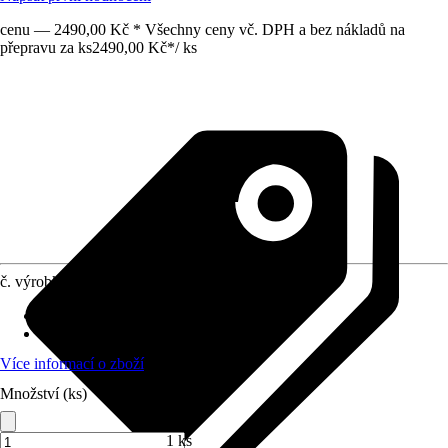
cenu — 2490,00 Kč * Všechny ceny vč. DPH a bez nákladů na
přepravu za ks
2490,00 Kč
*
/
ks
č. výrobku
12671362
Otvor ve dnu
:
Obsahuje
Oblast využití
:
Exteriér
Více informací o zboží
Množství (ks)
1 ks