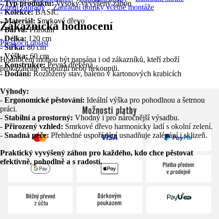
- Typ produktu:
Vysoký vyvýšený záhon
Zimní zahrady
Zahradní domky včetně montáže
- Kolekce:
BASIC
- Materiál:
Smrkové dřevo
Zákaznická hodnocení
- Barva:
Přírodní
- Délka:
120 cm
Přeskočit oblast
- Šířka:
80 cm
- Výška:
60 cm
Hodnocení mohou být napsána i od zákazníků, kteří zboží
- Konstrukce:
Pevná dřevěná
prokazatelně nepoužili nebo nekoupili.
- Dodání:
Rozložený stav, baleno v kartonových krabicích
Výhody:
-
Ergonomické pěstování:
Ideální výška pro pohodlnou a šetrnou
Možnosti platby
práci.
-
Stabilní a prostorný:
Vhodný i pro náročnější výsadbu.
-
Přirozený vzhled:
Smrkové dřevo harmonicky ladí s okolní zelení.
-
Snadná péče:
Přehledné uspořádání usnadňuje zalévání i sklizeň.
Praktický vyvýšený záhon pro každého, kdo chce pěstovat
efektivně, pohodlně a s radostí.