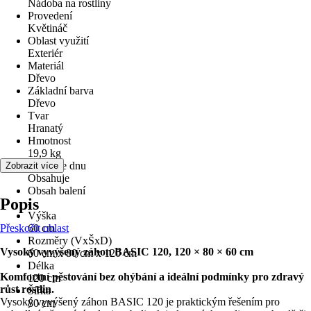
Nádoba na rostliny
Provedení
Květináč
Oblast využití
Exteriér
Materiál
Dřevo
Základní barva
Dřevo
Tvar
Hranatý
Hmotnost
19,9 kg
Otvor ve dnu
Zobrazit více
Obsahuje
Obsah balení
Popis
-
Výška
Přeskočit oblast
60 cm
Rozměry (VxŠxD)
Vysoký vyvýšený záhon BASIC 120, 120 × 80 × 60 cm
60 cm x 80 cm x 120 cm
Délka
Komfortní pěstování bez ohýbání a ideální podmínky pro zdravý
120 cm
růst rostlin.
Šířka
Vysoký vyvýšený záhon BASIC 120 je praktickým řešením pro
80 cm