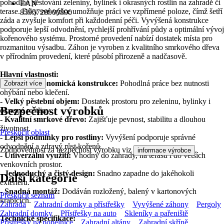
pohodlné pěstování zeleniny, bylinek i okrasných rostlin na zahradě či
EAN
terase. Díky své výšce umožňuje práci ve vzpřímené poloze, čímž šetří
8595728900890
záda a zvyšuje komfort při každodenní péči. Vyvýšená konstrukce
podporuje lepší odvodnění, rychlejší prohřívání půdy a optimální vývoj
kořenového systému. Prostorné provedení nabízí dostatek místa pro
rozmanitou výsadbu. Záhon je vyroben z kvalitního smrkového dřeva
v přírodním provedení, které působí přirozeně a nadčasově.
Hlavní vlastnosti:
- Vysoká ergonomická konstrukce:
Pohodlná práce bez nutnosti
Zobrazit více
ohýbání nebo klečení.
- Velký pěstební objem:
Dostatek prostoru pro zeleninu, bylinky i
Bezpečnost výrobků
okrasné rostliny.
- Kvalitní smrkové dřevo:
Zajišťuje pevnost, stabilitu a dlouhou
životnost.
Přeskočit oblast
- Lepší podmínky pro rostliny:
Vyvýšení podporuje správné
odvodnění a zdravý růst kořenů.
Zodpovědnost za bezpečnost výrobku viz
.
informace výrobce
- Univerzální využití:
Vhodný do zahrady, na terasu i do větších
venkovních prostor.
- Jednoduchý a čistý design:
Snadno zapadne do jakéhokoli
Další kategorie
exteriéru.
- Snadná montáž:
Dodáván rozložený, balený v kartonových
Přeskočit seznam
krabicích.
Zahrada
Zahradní domky a přístřešky
Vyvýšené záhony
Pergoly
Zahradní domky
Přístřešky na auto
Skleníky a pařeniště
Technické specifikace:
Přístřešky na popelnice
Zahradní altány
Zahradní skříně