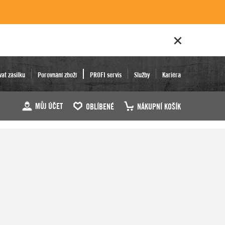
vat zásilku
Porovnání zboží
PROFI servis
Služby
Kariéra
MŮJ ÚČET
OBLÍBENÉ
NÁKUPNÍ KOŠÍK