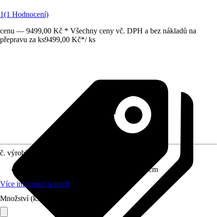
1
(1 Hodnocení)
cenu — 9499,00 Kč * Všechny ceny vč. DPH a bez nákladů na
přepravu za ks
9499,00 Kč
*
/
ks
č. výrobku
10032092
Rozměry (ŠxVxH)
:
30 cm x 161 cm x 60 cm
Více informací o zboží
Množství (ks)