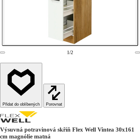
1
/
2
Porovnat
Výsuvná potravinová skříň Flex Well Vintea 30x161
cm magnólie matná