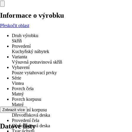
Informace o výrobku
Přeskočit oblast
Druh výrobku
Skříň
Provedení
Kuchyňský nábytek
Varianta
Výsuvná potravinová skříň
Vybavení
Pouze vytahovací prvky
Série
Vintea
Povrch čela
Matný
Povrch korpusu
Matný
Provedení korpusu
Zobrazit více
Dřevotřísková deska
Provedení čela
Datové listy
Dřevotřísková deska
Tvar úchytu