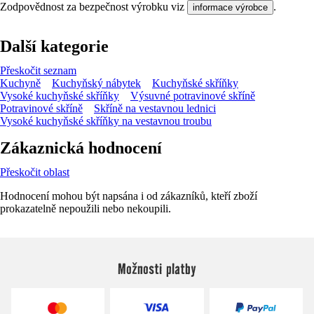
Zodpovědnost za bezpečnost výrobku viz
.
informace výrobce
Další kategorie
Přeskočit seznam
Kuchyně
Kuchyňský nábytek
Kuchyňské skříňky
Vysoké kuchyňské skříňky
Výsuvné potravinové skříně
Potravinové skříně
Skříně na vestavnou lednici
Vysoké kuchyňské skříňky na vestavnou troubu
Zákaznická hodnocení
Přeskočit oblast
Hodnocení mohou být napsána i od zákazníků, kteří zboží
prokazatelně nepoužili nebo nekoupili.
Možnosti platby