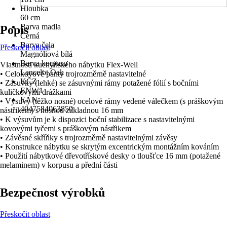
Hloubka
60 cm
Barva madla
Popis
Černá
Barva čela
Přeskočit oblast
Magnóliová bílá
Barva korpusu
Vlastnosti kuchyňského nábytku Flex-Well
Lancelot Oak
• Celokovové panty trojrozměrně nastavitelné
KČZ
• Zásuvky (lehké) se zásuvnými rámy potažené fólií s bočními
ENW1
kuličkovými drážkami
EAN
• Výsuvy (těžko nosné) ocelové rámy vedené válečkem (s práškovým
4047584063850
nástřikem) s nosnou základnou 16 mm
• K výsuvům je k dispozici boční stabilizace s nastavitelnými
kovovými tyčemi s práškovým nástřikem
• Závěsné skříňky s trojrozměrně nastavitelnými závěsy
• Konstrukce nábytku se skrytým excentrickým montážním kováním
• Použití nábytkové dřevotřískové desky o tloušťce 16 mm (potažené
melaminem) v korpusu a přední části
Bezpečnost výrobků
Přeskočit oblast