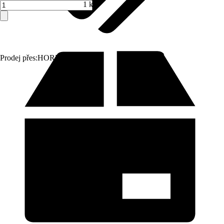
1 ks
Prodej přes:
HORNBACH