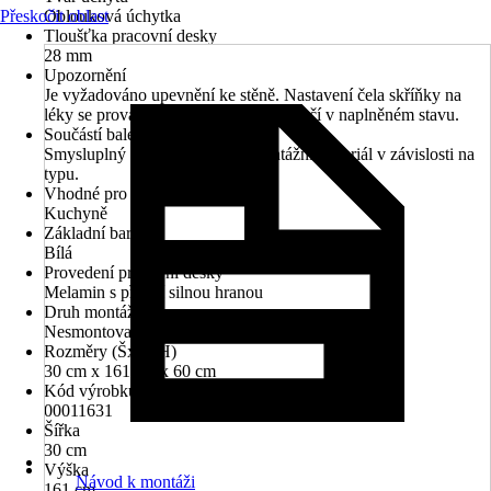
Přeskočit oblast
Oblouková úchytka
Tloušťka pracovní desky
28 mm
Upozornění
Je vyžadováno upevnění ke stěně. Nastavení čela skříňky na
léky se provádí pomocí relingových tyčí v naplněném stavu.
Součástí balení
Smysluplný montážní návod, montážní materiál v závislosti na
typu.
Vhodné pro prostory
Kuchyně
Základní barva
Bílá
Provedení pracovní desky
Melamin s přední silnou hranou
Druh montáže
Nesmontované
Rozměry (ŠxVxH)
30 cm x 161 cm x 60 cm
Kód výrobku
00011631
Šířka
30 cm
Výška
Návod k montáži
161 cm