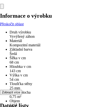
Informace o výrobku
Přeskočit oblast
Druh výrobku
Vyvýšený záhon
Materiál
Kompozitní materiál
Základní barva
Šedá
Šířka v cm
68 cm
Hloubka v cm
143 cm
Výška v cm
54 cm
Tloušťka stěny
25 mm
Užitná plocha
Zobrazit více
0,75 m²
Objem
Datové listy
525 l