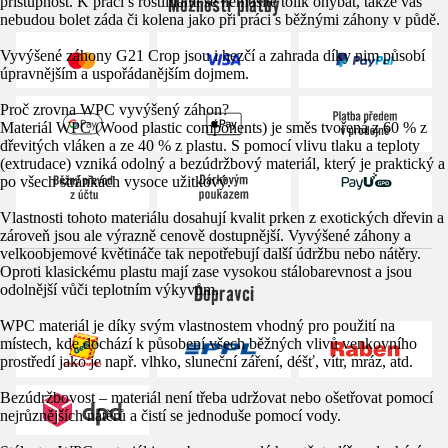
Možnosti platby
přístupnost. K práci s rostlinami se nemusíte tolik ohýbat, takže vás
nebudou bolet záda či kolena jako při práci s běžnými záhony v půdě.
Vyvýšené záhony G21 Crop jsou i hezčí a zahrada díky nim působí
úpravnějším a uspořádanějším dojmem.
Proč zrovna WPC vyvýšený záhon?
Materiál WPC (Wood plastic components) je směs tvořená z 60 % z
dřevitých vláken a ze 40 % z plastu. S pomocí vlivu tlaku a teploty
(extrudace) vzniká odolný a bezúdržbový materiál, který je praktický a
po všech stránkách vysoce užitkový.
Vlastnosti tohoto materiálu dosahují kvalit prken z exotických dřevin a
zároveň jsou ale výrazně cenově dostupnější. Vyvýšené záhony a
velkoobjemové květináče tak nepotřebují další údržbu nebo nátěry.
Oproti klasickému plastu mají zase vysokou stálobarevnost a jsou
Dopravci
odolnější vůči teplotním výkyvům.
WPC materiál je díky svým vlastnostem vhodný pro použití na
místech, kde dochází k působení všech běžných vlivů venkovního
prostředí jako je např. vlhko, sluneční záření, déšť, vítr, mráz, atd.
Bezúdržbovost – materiál není třeba udržovat nebo ošetřovat pomocí
nejrůznějších nátěrů a čistí se jednoduše pomocí vody.