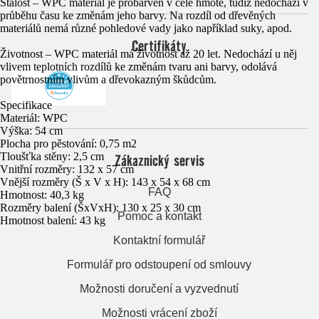
Stálost – WPC materiál je probarven v celé hmotě, tudíž nedochází v
průběhu času ke změnám jeho barvy. Na rozdíl od dřevěných
materiálů nemá různé pohledové vady jako například suky, apod.
Certifikáty
Životnost – WPC materiál má životnost až 20 let. Nedochází u něj
vlivem teplotních rozdílů ke změnám tvaru ani barvy, odolává
povětrnostním vlivům a dřevokazným škůdcům.
Specifikace
Materiál: WPC
Výška: 54 cm
Plocha pro pěstování: 0,75 m2
Tloušťka stěny: 2,5 cm
Zákaznický servis
Vnitřní rozměry: 132 x 57 cm
Vnější rozměry (Š x V x H): 143 x 54 x 68 cm
FAQ
Hmotnost: 40,3 kg
Rozměry balení (ŠxVxH): 130 x 25 x 30 cm
Pomoc a kontakt
Hmotnost balení: 43 kg
Kontaktní formulář
Formulář pro odstoupení od smlouvy
Možnosti doručení a vyzvednutí
Možnosti vrácení zboží