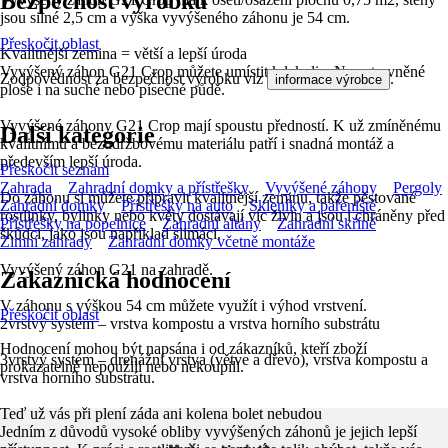
Bezpečnost výrobků
jsou silné 2,5 cm a výška vyvýšeného záhonu je 54 cm.
Přeskočit oblast
Kvalitnější zemina = větší a lepší úroda
Vyvýšený záhon G21 Crop můžete umístit kdekoliv. Na zatravněné
Zodpovědnost za bezpečnost výrobku viz
.
informace výrobce
ploše i na suché nebo písečné půdě.
Vyvýšené záhony G21 Crop mají spoustu předností. K už zmíněnému
Další kategorie
kvalitnímu a bezúdržbovému materiálu patří i snadná montáž a
především lepší úroda.
Přeskočit seznam
Zahrada
Zahradní domky a přístřešky
Vyvýšené záhony
Pergoly
Do záhonu si můžete připravit kvalitnější zeminu, takže pěstované
Zahradní domky
Přístřešky na auto
Skleníky a pařeniště
rostlinky, bylinky nebo květy dostávají víc živin a jsou i chráněny před
Přístřešky na popelnice
Zahradní altány
Zahradní skříně
škůdci, jako jsou například slimáci.
Zimní zahrady
Zahradní domky včetně montáže
Vyvýšený záhon G21 na zahradě.
Zákaznická hodnocení
V záhonu s výškou 54 cm můžete využít i výhod vrstvení.
Přeskočit oblast
2vrstvý systém – vrstva kompostu a vrstva horního substrátu
Hodnocení mohou být napsána i od zákazníků, kteří zboží
3vrstvý systém – drenážní vrstva (větve a dřevo), vrstva kompostu a
prokazatelně nepoužili nebo nekoupili.
vrstva horního substrátu.
Teď už vás při plení záda ani kolena bolet nebudou
Jedním z důvodů vysoké obliby vyvýšených záhonů je jejich lepší