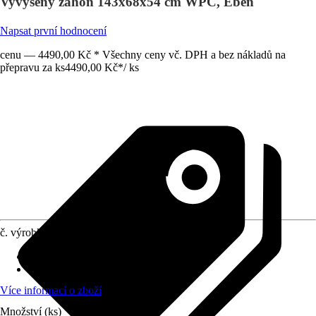
Vyvýšený záhon 143x68x54 cm WPC, Eben
Napsat první hodnocení
cenu — 4490,00 Kč * Všechny ceny vč. DPH a bez nákladů na
přepravu za ks
4490,00 Kč
*
/
ks
č. výrobku
12762724
Užitná plocha
:
0,75 m²
Materiál
:
Kompozitní materiál
Více informací o zboží
Množství (ks)