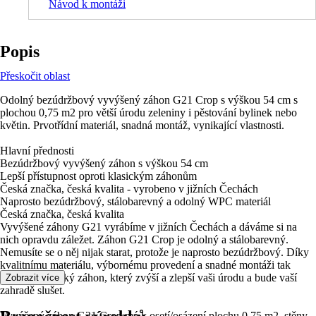
Návod k montáži
Popis
Přeskočit oblast
Odolný bezúdržbový vyvýšený záhon G21 Crop s výškou 54 cm s
plochou 0,75 m2 pro větší úrodu zeleniny i pěstování bylinek nebo
květin. Prvotřídní materiál, snadná montáž, vynikající vlastnosti.
Hlavní přednosti
Bezúdržbový vyvýšený záhon s výškou 54 cm
Lepší přístupnost oproti klasickým záhonům
Česká značka, česká kvalita - vyrobeno v jižních Čechách
Naprosto bezúdržbový, stálobarevný a odolný WPC materiál
Česká značka, česká kvalita
Vyvýšené záhony G21 vyrábíme v jižních Čechách a dáváme si na
nich opravdu záležet. Záhon G21 Crop je odolný a stálobarevný.
Nemusíte se o něj nijak starat, protože je naprosto bezúdržbový. Díky
kvalitnímu materiálu, výbornému provedení a snadné montáži tak
získáte praktický záhon, který zvýší a zlepší vaši úrodu a bude vaší
Zobrazit více
zahradě slušet.
Vyvýšený záhon G21 Crop má k osetí/osázení plochu 0,75 m2, stěny