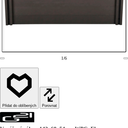
1
/
6
Porovnat