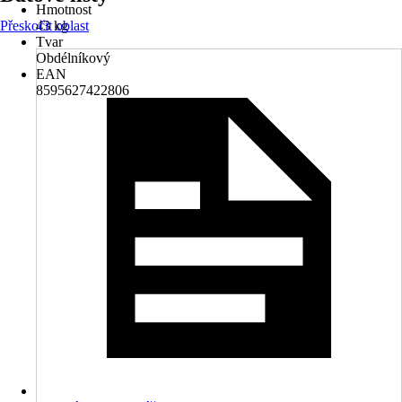
Hmotnost
Přeskočit oblast
43 kg
Tvar
Obdélníkový
EAN
8595627422806