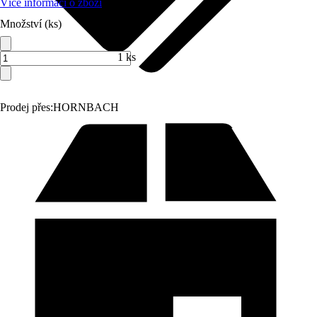
Více informací o zboží
Množství (ks)
1 ks
Prodej přes:
HORNBACH