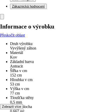
Zákaznická hodnocení
Informace o výrobku
Přeskočit oblast
Druh výrobku
Vyvýšený záhon
Materiál
Kov
Základní barva
Antracit
Šířka v cm
152 cm
Hloubka v cm
53 cm
Výška v cm
77 cm
Tloušťka stěny
0,5 mm
Užitná plocha
Zobrazit více
0,667 m²