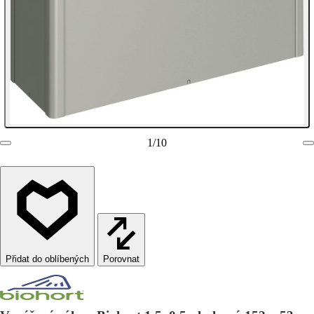
1
/
10
Porovnat