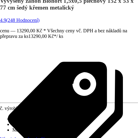
Vyvýšený záhon Biohort 1,5x0,5 plechový 152 x 53 x
77 cm šedý křemen metalický
4.9
(248 Hodnocení)
cenu — 13290,00 Kč * Všechny ceny vč. DPH a bez nákladů na
přepravu za ks
13290,00 Kč
*
/
ks
č. výrobku
10532573
Užitná plocha
:
0,667 m²
Funkce
:
Nepojízdné
Materiál
:
Kov