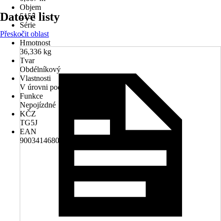
Objem
Datové listy
515 l
Série
Přeskočit oblast
-
Hmotnost
36,336 kg
Tvar
Obdélníkový
Vlastnosti
V úrovni podlahy
Funkce
Nepojízdné
KČZ
TG5J
EAN
9003414680289