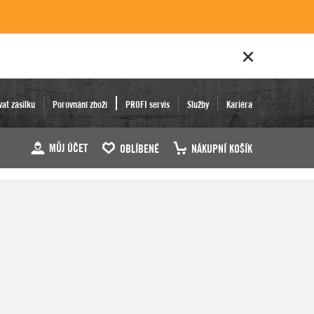
vat zásilku
Porovnání zboží
PROFI servis
Služby
Kariéra
MŮJ ÚČET
OBLÍBENÉ
NÁKUPNÍ KOŠÍK