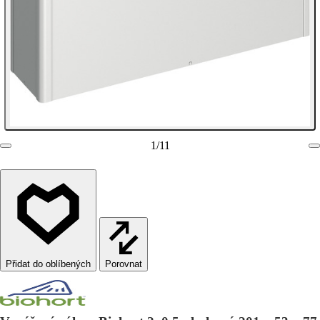
1
/
11
Porovnat