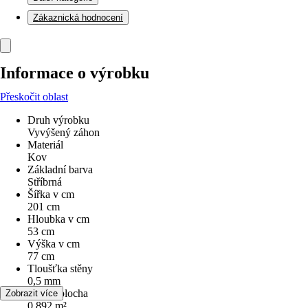
Zákaznická hodnocení
Informace o výrobku
Přeskočit oblast
Druh výrobku
Vyvýšený záhon
Materiál
Kov
Základní barva
Stříbrná
Šířka v cm
201 cm
Hloubka v cm
53 cm
Výška v cm
77 cm
Tloušťka stěny
0,5 mm
Užitná plocha
Zobrazit více
0,892 m²