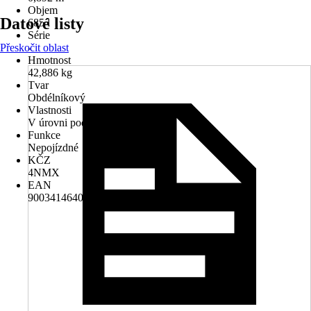
Objem
Datové listy
685 l
Série
Přeskočit oblast
-
Hmotnost
42,886 kg
Tvar
Obdélníkový
Vlastnosti
V úrovni podlahy
Funkce
Nepojízdné
KČZ
4NMX
EAN
9003414640221