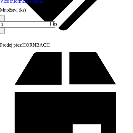
Více informací o zboží
Množství (ks)
1 ks
Prodej přes:
HORNBACH