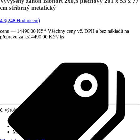
Vyvýšený záhon Biohort 2x0,5 plechový 201 x 53 x 77
cm stříbrný metalický
4.9
(248 Hodnocení)
cenu — 14490,00 Kč * Všechny ceny vč. DPH a bez nákladů na
přepravu za ks
14490,00 Kč
*
/
ks
č. výrobku
10532577
Užitná plocha
:
0,892 m²
Funkce
:
Nepojízdné
Materiál
:
Kov