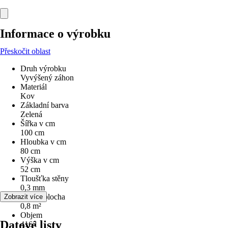
Informace o výrobku
Přeskočit oblast
Druh výrobku
Vyvýšený záhon
Materiál
Kov
Základní barva
Zelená
Šířka v cm
100 cm
Hloubka v cm
80 cm
Výška v cm
52 cm
Tloušťka stěny
0,3 mm
Užitná plocha
Zobrazit více
0,8 m²
Objem
Datové listy
416 l