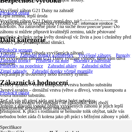
Bezpečnost výrobků
Vyvýšený záhon G21 Daisy na zahradě
Přeskočit oblast
Lepší zemina, lepší úroda
Vyvýšený záhon G21 Daisy nemá dno, takže jej můžete umístit
Zodpovědnost za bezpečnost výrobku viz
.
informace výrobce
kdekoliv. Na zatravněné ploše i na suché nebo písečné půdě. Do
záhonu si můžete připravit kvalitnější zeminu, takže pěstované
rostlinky, bylinky nebo květy dostávají víc živin a jsou i chráněny před
Další kategorie
škůdci, jako jsou například slimáci.
Přeskočit seznam
Vrstvení – velká výhoda vyvýšených záhonů
Zahrada
Zahradní domky a přístřešky
Vyvýšené záhony
Pergoly
Ve vyvýšeném záhonu G21 Daisy využijte výhody, které vám dává
Zahradní domky
Přístřešky na auto
Skleníky a pařeniště
vrstvení.
Přístřešky na popelnice
Zahradní altány
Zahradní skříně
Zimní zahrady
Zahradní domky včetně montáže
Nejčastější je dvouvrstvý nebo třívrstvý systém:
Zákaznická hodnocení
2vrstvý systém – vrstva kompostu a vrstva horního substrátu
3vrstvý systém – drenážní vrstva (větve a dřevo), vrstva kompostu a
Přeskočit oblast
vrstva horního substrátu.
Teď už vás při plení záda ani kolena bolet nebudou
Hodnocení mohou být napsána i od zákazníků, kteří zboží
Jedním z důvodů vysoké obliby vyvýšených záhonů je jejich lepší
prokazatelně nepoužili nebo nekoupili.
přístupnost. K práci s rostlinami se nemusíte tolik ohýbat, takže vás
nebudou bolet záda či kolena jako při práci s běžnými záhony v půdě.
Specifikace