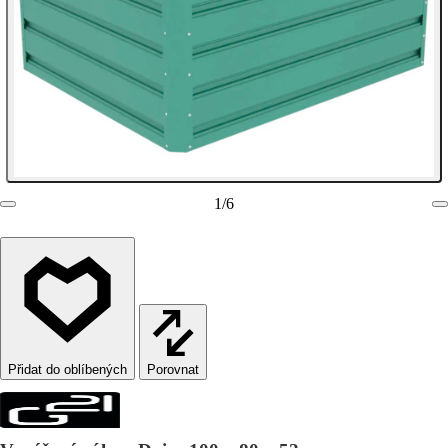
1
/
6
Porovnat