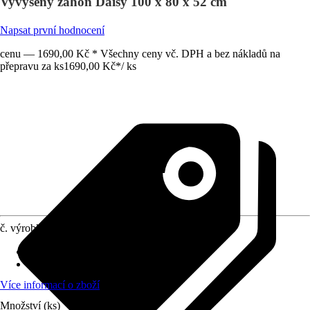
Vyvýšený záhon Daisy 100 x 80 x 52 cm
Napsat první hodnocení
cenu — 1690,00 Kč * Všechny ceny vč. DPH a bez nákladů na
přepravu za ks
1690,00 Kč
*
/
ks
č. výrobku
12742212
Užitná plocha
:
0,8 m²
Materiál
:
Kov
Více informací o zboží
Množství (ks)