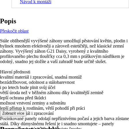
Návod k montáži
Popis
Přeskočit oblast
Stále oblíbenější vyvýšené záhony umožňují pěstování květin, plodin i
bylinek mnohem efektivněji a zároveň estetičtěji, než klasické zemní
záhony. Vyvýšený záhon G21 Daisy, vyrobený z kvalitního
profilovaného plechu tloušťky cca 0,3 mm s práškovým nástřikem je
odolný, snadno jej složíte a vaší zahradě bude určitě slušet.
Hlavní přednosti
kvalitní materiál i zpracování, snadná montáž
bezúdržbovost, odolnost a stálobarevnost
i po letech bude plnit svůj účel
větší úroda než v běžném záhonu díky kvalitnější zemině
lepší ochrana před škůdci
možnost vrstvení zeminy a substrátu
lepší přístup k rostlinám, větší pohodlí při práci
Kvalitní materiál i zpracování
Zobrazit více
Pozinkované panely odolají nepříznivému počasí a jejich barva zůstane
stálá. Díky důmyslnému řešení je i snadno smontujete – panely
zasunete do rohových lišt a zafixujete šrouby.