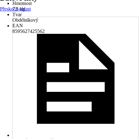
Hmotnost
Přeskočit oblast
7,5 kg
Tvar
Obdélníkový
EAN
8595627425562