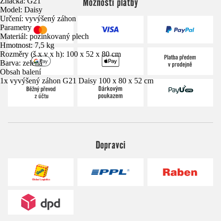
Možnosti platby
Značka: G21
Model: Daisy
Určení: vyvýšený záhon
Parametry
Materiál: pozinkovaný plech
Hmotnost: 7,5 kg
Rozměry (š x v x h): 100 x 52 x 80 cm
Barva: zelená
Obsah balení
1x vyvýšený záhon G21 Daisy 100 x 80 x 52 cm
Dopravci