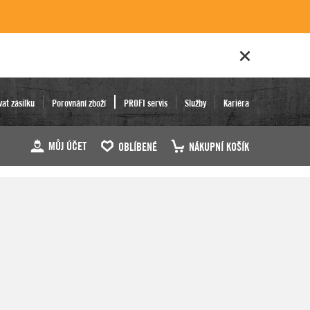
vat zásilku
Porovnání zboží
PROFI servis
Služby
Kariéra
MŮJ ÚČET
OBLÍBENÉ
NÁKUPNÍ KOŠÍK