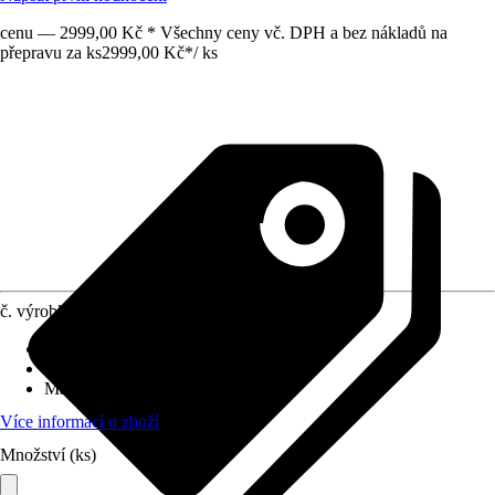
cenu — 2999,00 Kč * Všechny ceny vč. DPH a bez nákladů na
přepravu za ks
2999,00 Kč
*
/
ks
č. výrobku
12613637
Užitná plocha
:
0,98 m²
Funkce
:
Nepojízdné
Materiál
:
Dřevo
Více informací o zboží
Množství (ks)