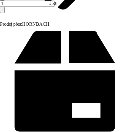
1 ks
Prodej přes:
HORNBACH