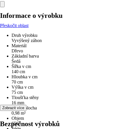
Informace o výrobku
Přeskočit oblast
Druh výrobku
Vyvýšený záhon
Materiál
Dřevo
Základní barva
Šedá
Šířka v cm
140 cm
Hloubka v cm
70 cm
Výška v cm
75 cm
Tloušťka stěny
16 mm
Užitná plocha
Zobrazit více
0,98 m²
Objem
Bezpečnost výrobků
650 l
Série