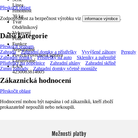
Linea
Přeskočit oblast
Hmotnost
30 kg
Zodpovědnost za bezpečnost výrobku viz
.
informace výrobce
Tvar
Obdélníkový
Vybavení
Další kategorie
Fólie
Funkce
Přeskočit seznam
Nepojízdné
Zahrada
Zahradní domky a přístřešky
Vyvýšené záhony
Pergoly
Povrch/Povrchová úprava
Zahradní domky
Přístřešky na auto
Skleníky a pařeniště
Lazurované
Přístřešky na popelnice
Zahradní altány
Zahradní skříně
EAN
Zimní zahrady
Zahradní domky včetně montáže
4250083814605
Zákaznická hodnocení
Přeskočit oblast
Hodnocení mohou být napsána i od zákazníků, kteří zboží
prokazatelně nepoužili nebo nekoupili.
Možnosti platby