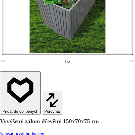
1
/
2
Porovnat
Vyvýšený záhon dřevěný 150x70x75 cm
Napsat první hodnocení