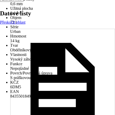
0,6 mm
Užitná plocha
Datové listy
0,4 m²
Objem
Přeskočit oblast
72 l
Série
Urban
Hmotnost
14 kg
Tvar
Obdélníkový
Vlastnosti
Vysoký záhon na nohách
Funkce
Nepojízdné
Povrch/Povrchová úprava
S práškovou úpravou
KČZ
6DM5
EAN
8435501849506