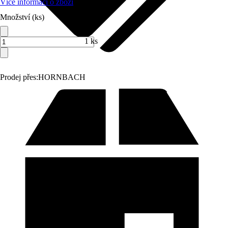
Více informací o zboží
Množství (ks)
1 ks
Prodej přes:
HORNBACH