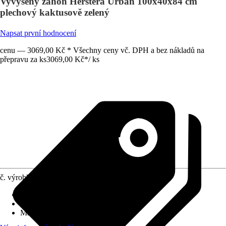
Vyvýšený záhon Herstera Urban 100x40x84 cm
plechový kaktusově zelený
Napsat první hodnocení
cenu — 3069,00 Kč * Všechny ceny vč. DPH a bez nákladů na
přepravu za ks
3069,00 Kč
*
/
ks
č. výrobku
10565209
Užitná plocha
:
0,4 m²
Funkce
:
Nepojízdné
Materiál
:
Kov