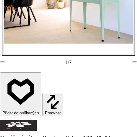
1
/
7
Porovnat