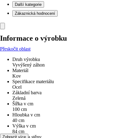
Další kategorie
Zákaznická hodnocení
Informace o výrobku
Přeskočit oblast
Druh výrobku
Vyvýšený záhon
Materiál
Kov
Specifikace materiálu
Ocel
Základní barva
Zelená
Šířka v cm
100 cm
Hloubka v cm
40 cm
Výška v cm
84 cm
Tloušťka stěny
Zobrazit více