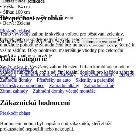
Technická specifikace
Zobrazit více
• Výška: 84 cm
• Šířka: 100 cm
Bezpečnost výrobků
• Materiál: Plech s práškovou úpravou
• Barva: Zelená
Přeskočit oblast
Tento vyvýšený záhon je skvělou volbou pro pěstování zeleniny,
bylinek nebo jako dekorativní prvek. Jeho konstrukce na nohách
Zodpovědnost za bezpečnost výrobku viz
.
informace výrobce
umožňuje pohodlné zahradničení bez nutnosti ohýbání, což je šetrné k
vašim zádům. Díky odolnému materiálu je vhodný pro celoroční
použití a snadno se udržuje.
Další kategorie
Závěr je jasný: Vyvýšený záhon Herstera Urban kombinuje moderní
Přeskočit seznam
vzhled s funkčností, což z něj činí ideální doplněk pro každou zahradu
Zahrada
Zahradní domky a přístřešky
Vyvýšené záhony
Pergoly
nebo balkon.
Zahradní domky
Přístřešky na auto
Skleníky a pařeniště
Přístřešky na popelnice
Zahradní altány
Zahradní skříně
Zimní zahrady
Zahradní domky včetně montáže
Zákaznická hodnocení
Přeskočit oblast
Hodnocení mohou být napsána i od zákazníků, kteří zboží
prokazatelně nepoužili nebo nekoupili.