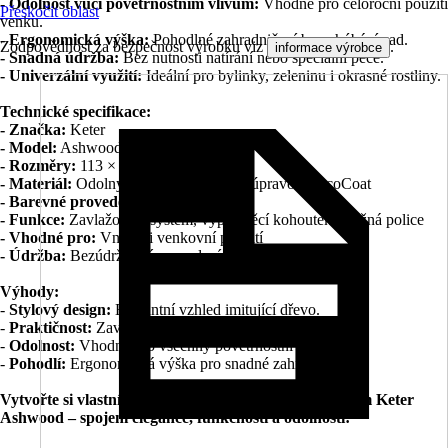
- Odolnost vůči povětrnostním vlivům:
Vhodné pro celoroční použití
Přeskočit oblast
venku.
- Ergonomická výška:
Pohodlné zahradničení bez ohýbání zad.
Zodpovědnost za bezpečnost výrobku viz
.
informace výrobce
- Snadná údržba:
Bez nutnosti natírání nebo speciální péče.
- Univerzální využití:
Ideální pro bylinky, zeleninu i okrasné rostliny.
Technické specifikace:
- Značka:
Keter
- Model:
Ashwood
- Rozměry:
113 × 48 × 79,5 cm
- Materiál:
Odolný plast s povrchovou úpravou DecoCoat
- Barevné provedení:
Ořech / grafit
- Funkce:
Zavlažovací systém, vypouštěcí kohoutek, úložná police
- Vhodné pro:
Vnitřní i venkovní použití
- Údržba:
Bezúdržbové provedení
Výhody:
-
Stylový design:
Elegantní vzhled imitující dřevo.
-
Praktičnost:
Zavlažovací systém a úložný prostor.
-
Odolnost:
Vhodné pro všechny povětrnostní podmínky.
-
Pohodlí:
Ergonomická výška pro snadné zahradničení.
Vytvořte si vlastní zelený koutek s vyvýšeným záhonem Keter
Ashwood – spojení elegance, funkčnosti a odolnosti!