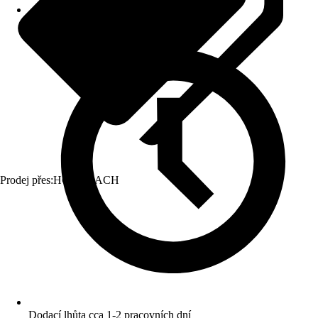
Prodej přes:
HORNBACH
Dodací lhůta cca 1-2 pracovních dní