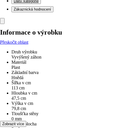
Další kategorie
Zákaznická hodnocení
Informace o výrobku
Přeskočit oblast
Druh výrobku
Vyvýšený záhon
Materiál
Plast
Základní barva
Hnědá
Šířka v cm
113 cm
Hloubka v cm
47,5 cm
Výška v cm
79,8 cm
Tloušťka stěny
0 mm
Užitná plocha
Zobrazit více