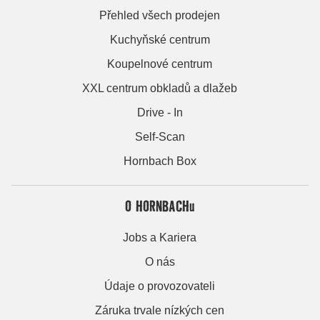
Přehled všech prodejen
Kuchyňské centrum
Koupelnové centrum
XXL centrum obkladů a dlažeb
Drive - In
Self-Scan
Hornbach Box
O HORNBACHu
Jobs a Kariera
O nás
Údaje o provozovateli
Záruka trvale nízkých cen