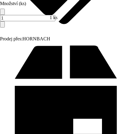
Množství (ks)
1 ks
Prodej přes:
HORNBACH