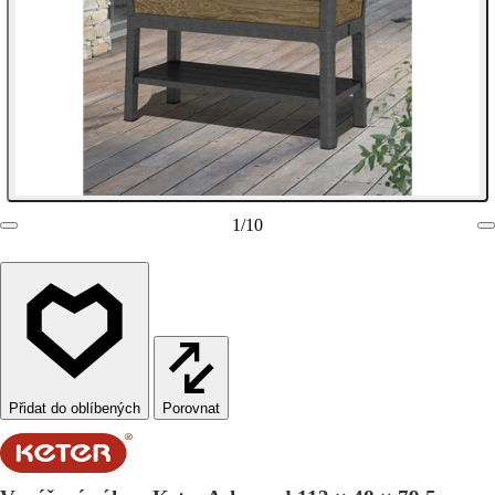
1
/
10
Porovnat