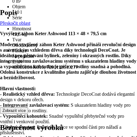
0 m²
Objem
Popis
110 l
Série
Přeskočit oblast
-
Hmotnost
Vyvýšený záhon Keter Ashwood 113 × 48 × 79,5 cm
12,6 kg
Tvar
Moderní vyvýšený záhon Keter Ashwood přináší revoluční design
Obdélníkový
s autentickým vzhledem dřeva díky technologii DecoCoat. Je
Funkce
ideální pro pěstování bylinek, zeleniny i okrasných rostlin. Díky
Nepojízdné
integrovanému zavlažovacímu systému s ukazatelem hladiny vody
EAN
a vypouštěcímu kohoutku je péče o rostliny snadná a pohodlná.
4306516446315, 7290112640277
Odolná konstrukce z kvalitního plastu zajišťuje dlouhou životnost
a bezúdržbovost.
Hlavní vlastnosti:
- Realistický vzhled dřeva:
Technologie DecoCoat dodává elegantní
design v dekoru ořech.
- Integrovaný zavlažovací systém:
S ukazatelem hladiny vody pro
optimální péči o rostliny.
Zobrazit více
- Vypouštěcí kohoutek:
Snadné vypuštění přebytečné vody pro
vnitřní i venkovní použití.
Bezpečnost výrobků
- Úložný prostor:
Praktická police ve spodní části pro nářadí a
příslušenství.