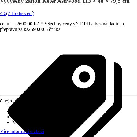
Vyvýšený záhon Keter Ashwood 113 × 48 × 79,5 cm
4.6
(7 Hodnocení)
cenu — 2690,00 Kč * Všechny ceny vč. DPH a bez nákladů na
přepravu za ks
2690,00 Kč
*
/
ks
č. výrobku
12212189
Užitná plocha
:
0 m²
Funkce
:
Nepojízdné
Materiál
:
Plast
Více informací o zboží