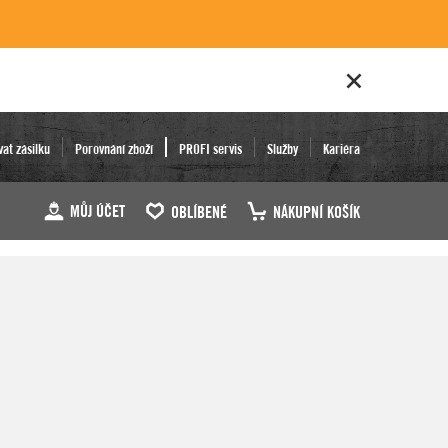
vat zásilku
Porovnání zboží
PROFI servis
Služby
Kariéra
MŮJ ÚČET
OBLÍBENÉ
NÁKUPNÍ KOŠÍK