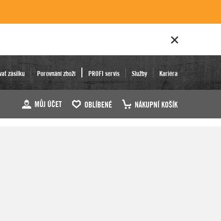
vat zásilku
Porovnání zboží
PROFI servis
Služby
Kariéra
MŮJ ÚČET
OBLÍBENÉ
NÁKUPNÍ KOŠÍK