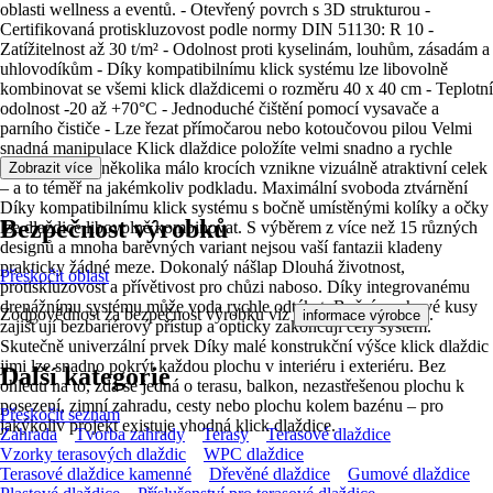
oblasti wellness a eventů. - Otevřený povrch s 3D strukturou -
Certifikovaná protiskluzovost podle normy DIN 51130: R 10 -
Zatížitelnost až 30 t/m² - Odolnost proti kyselinám, louhům, zásadám a
uhlovodíkům - Díky kompatibilnímu klick systému lze libovolně
kombinovat se všemi klick dlaždicemi o rozměru 40 x 40 cm - Teplotní
odolnost -20 až +70°C - Jednoduché čištění pomocí vysavače a
parního čističe - Lze řezat přímočarou nebo kotoučovou pilou Velmi
snadná manipulace Klick dlaždice položíte velmi snadno a rychle
svépomocí. V několika málo krocích vznikne vizuálně atraktivní celek
Zobrazit více
– a to téměř na jakémkoliv podkladu. Maximální svoboda ztvárnění
Díky kompatibilnímu klick systému s bočně umístěnými kolíky a očky
Bezpečnost výrobků
lze dlaždice libovolně kombinovat. S výběrem z více než 15 různých
designů a mnoha barevných variant nejsou vaší fantazii kladeny
prakticky žádné meze. Dokonalý nášlap Dlouhá životnost,
Přeskočit oblast
protiskluzovost a přívětivost pro chůzi naboso. Díky integrovanému
drenážnímu systému může voda rychle odtékat. Boční a rohové kusy
Zodpovědnost za bezpečnost výrobku viz
.
informace výrobce
zajišťují bezbariérový přístup a opticky zakončují celý systém.
Skutečně univerzální prvek Díky malé konstrukční výšce klick dlaždic
jimi lze snadno pokrýt každou plochu v interiéru i exteriéru. Bez
Další kategorie
ohledu na to, zda se jedná o terasu, balkon, nezastřešenou plochu k
posezení, zimní zahradu, cesty nebo plochu kolem bazénu – pro
Přeskočit seznam
jakýkoliv projekt existuje vhodná klick dlaždice.
Zahrada
Tvorba zahrady
Terasy
Terasové dlaždice
Vzorky terasových dlaždic
WPC dlaždice
Terasové dlaždice kamenné
Dřevěné dlaždice
Gumové dlaždice