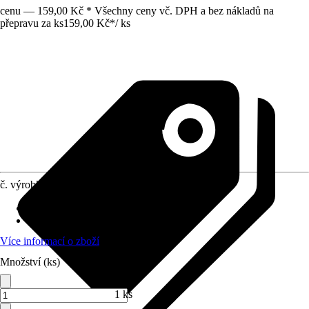
cenu — 159,00 Kč * Všechny ceny vč. DPH a bez nákladů na
přepravu za ks
159,00 Kč
*
/
ks
č. výrobku
10513395
Druh výrobku
:
Vzorek
Provedení
:
Ruční vzorek
Více informací o zboží
Množství (ks)
1 ks