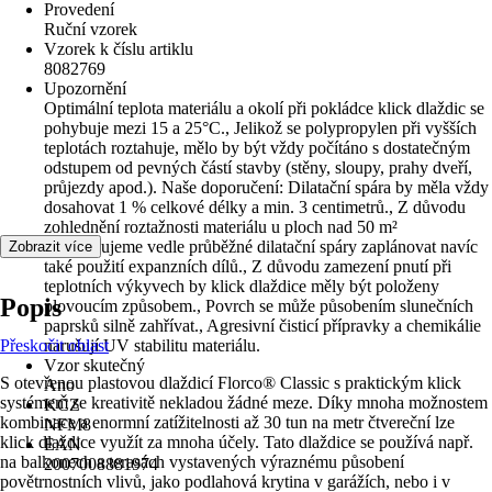
Provedení
Ruční vzorek
Vzorek k číslu artiklu
8082769
Upozornění
Optimální teplota materiálu a okolí při pokládce klick dlaždic se
pohybuje mezi 15 a 25°C., Jelikož se polypropylen při vyšších
teplotách roztahuje, mělo by být vždy počítáno s dostatečným
odstupem od pevných částí stavby (stěny, sloupy, prahy dveří,
průjezdy apod.). Naše doporučení: Dilatační spára by měla vždy
dosahovat 1 % celkové délky a min. 3 centimetrů., Z důvodu
zohlednění roztažnosti materiálu u ploch nad 50 m²
doporučujeme vedle průběžné dilatační spáry zaplánovat navíc
Zobrazit více
také použití expanzních dílů., Z důvodu zamezení pnutí při
teplotních výkyvech by klick dlaždice měly být položeny
Popis
plovoucím způsobem., Povrch se může působením slunečních
paprsků silně zahřívat., Agresivní čisticí přípravky a chemikálie
Přeskočit oblast
narušují UV stabilitu materiálu.
Vzor skutečný
S otevřenou plastovou dlaždicí Florco® Classic s praktickým klick
Ano
systémem se kreativitě nekladou žádné meze. Díky mnoha možnostem
KČZ
kombinace a enormní zatížitelnosti až 30 tun na metr čtvereční lze
NFM8
klick dlaždice využít za mnoha účely. Tato dlaždice se používá např.
EAN
na balkonech a terasách vystavených výraznému působení
2007008881974
povětrnostních vlivů, jako podlahová krytina v garážích, nebo i v