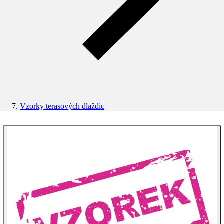
Vzorky terasových dlaždic