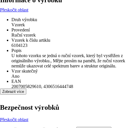
Informace o výrobku
Přeskočit oblast
Druh výrobku
Vzorek
Provedení
Ruční vzorek
Vzorek k číslu artiklu
6104123
Popis
U tohoto vzorku se jedná o ruční vzorek, který byl vystřižen z
originálního výrobku., Mějte prosím na paměti, že ruční vzorek
nemůže ukazovat celé spektrum barev a struktur originálu.
Vzor skutečný
Ano
EAN
2007005829610, 4306516444748
Zobrazit více
Bezpečnost výrobků
Přeskočit oblast