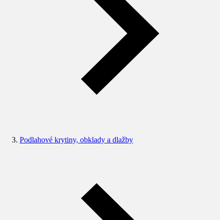
Podlahové krytiny, obklady a dlažby