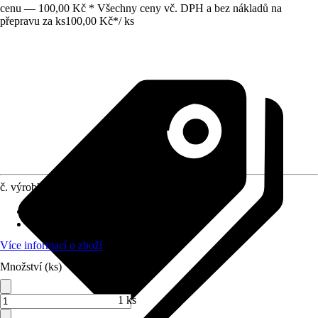
cenu — 100,00 Kč * Všechny ceny vč. DPH a bez nákladů na
přepravu za ks
100,00 Kč
*
/
ks
č. výrobku
6115273
Druh výrobku
:
Vzorek
Provedení
:
Ruční vzorek
Více informací o zboží
Množství (ks)
1 ks