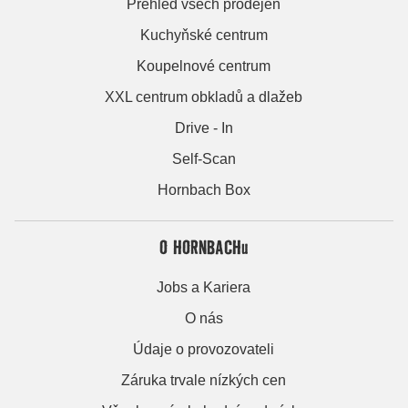
Přehled všech prodejen
Kuchyňské centrum
Koupelnové centrum
XXL centrum obkladů a dlažeb
Drive - In
Self-Scan
Hornbach Box
O HORNBACHu
Jobs a Kariera
O nás
Údaje o provozovateli
Záruka trvale nízkých cen