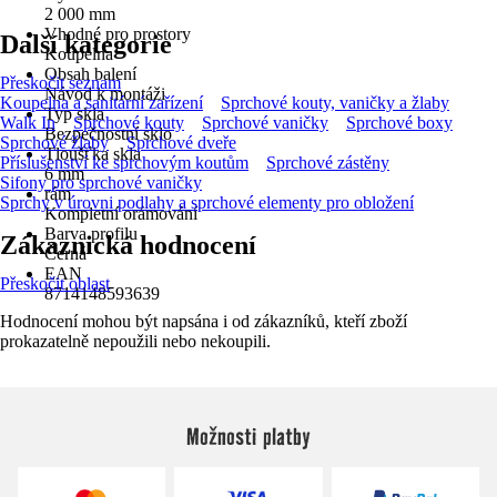
2 000 mm
Vhodné pro prostory
Další kategorie
Koupelna
Obsah balení
Přeskočit seznam
Návod k montáži
Koupelna a sanitární zařízení
Sprchové kouty, vaničky a žlaby
Typ skla
Walk In
Sprchové kouty
Sprchové vaničky
Sprchové boxy
Bezpečnostní sklo
Sprchové žlaby
Sprchové dveře
Tloušťka skla
Příslušenství ke sprchovým koutům
Sprchové zástěny
6 mm
Sifony pro sprchové vaničky
rám
Sprchy v úrovni podlahy a sprchové elementy pro obložení
Kompletní orámování
Barva profilu
Zákaznická hodnocení
Černá
EAN
Přeskočit oblast
8714148593639
Hodnocení mohou být napsána i od zákazníků, kteří zboží
prokazatelně nepoužili nebo nekoupili.
Možnosti platby