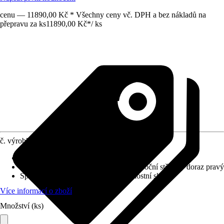
cenu — 11890,00 Kč * Všechny ceny vč. DPH a bez nákladů na
přepravu za ks
11890,00 Kč
*
/
ks
č. výrobku
10421287
Typ sprchového koutu
:
Walk In
Orientace
:
Boční stěnový doraz levý, Boční stěnový doraz pravý
Sprchové kouty sklo
:
6 mm Bezpečnostní sklo
Více informací o zboží
Množství (ks)