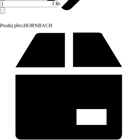
1 ks
Prodej přes:
HORNBACH