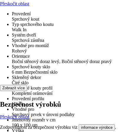
Přeskočit oblast
Provedení
Sprchový kout
Typ sprchového koutu
Walk In
Systém dveří
Sprchová zástěna
Vhodné pro montáž
Rohový
Orientace
Boční stěnový doraz levý, Boční stěnový doraz pravý
Sprchové kouty sklo
6 mm Bezpečnostní sklo
Skleněný dekor
Čiré sklo
Sprchové kouty profil
Zobrazit více
Kompletní orámování
Provedení profilu
Bezpečnost výrobků
Hliník
Vhodné pro
Sprchový prvek v úrovni podlahy
Přeskočit oblast
Jmenovitý rozměr v cm
100 x 100 cm
Zodpovědnost za bezpečnost výrobku viz
.
informace výrobce
Výška