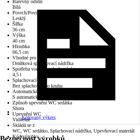
Barevný odstín
Bílá
Povrch/Povrchová úprava
Lesklý
Šířka
36 cm
Výška
40 cm
Hloubka
66,5 cm
Vhodné pro
Omítková splachovací nádržka
Spotřeba vody na splachování
4,5 l
Splachovací kruh
Bez splachovacího kruhu
Automatické zavírání
S automatickým zavíráním
Způsob upevnění WC sedátka
Shora
Upevnění WC
Kótovaný výkres
Viditelné
Skládá se z
WC, WC sedátko, Splachovací nádržka, Upevňovací materiál
Kód výrobku
Bezpečnost výrobků