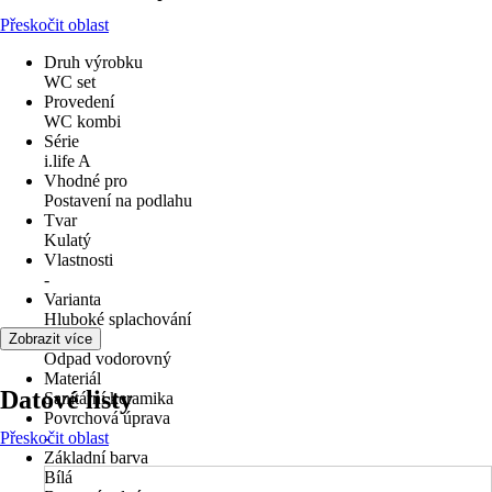
Přeskočit oblast
Druh výrobku
WC set
Provedení
WC kombi
Série
i.life A
Vhodné pro
Postavení na podlahu
Tvar
Kulatý
Vlastnosti
-
Varianta
Hluboké splachování
Odpad
Zobrazit více
Odpad vodorovný
Materiál
Datové listy
Sanitární keramika
Povrchová úprava
Přeskočit oblast
-
Základní barva
Bílá