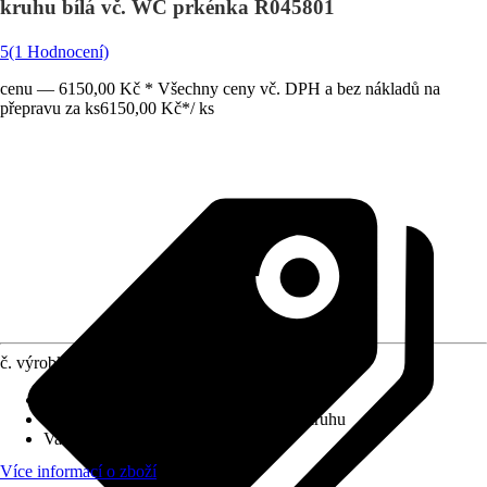
kruhu bílá vč. WC prkénka R045801
5
(1 Hodnocení)
cenu — 6150,00 Kč * Všechny ceny vč. DPH a bez nákladů na
přepravu za ks
6150,00 Kč
*
/
ks
č. výrobku
10641320
Povrchová úprava
:
-
Splachovací kruh
:
Bez splachovacího kruhu
Varianta
:
Hluboké splachování
Více informací o zboží