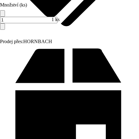
Množství (ks)
1 ks
Prodej přes:
HORNBACH