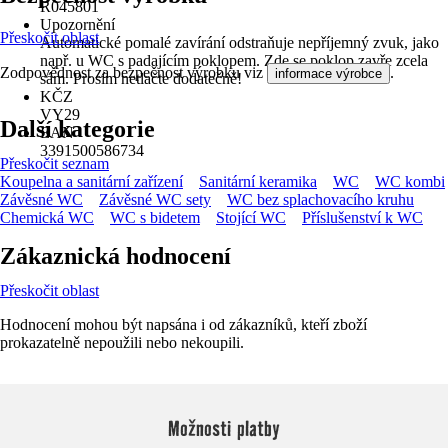
R045801
Upozornění
Přeskočit oblast
Automatické pomalé zavírání odstraňuje nepříjemný zvuk, jako
např. u WC s padajícím poklopem. Zde se poklop zavře zcela
Zodpovědnost za bezpečnost výrobku viz
.
informace výrobce
sám. Prosím netlačte dodatečně!
KČZ
VY29
Další kategorie
EAN
3391500586734
Přeskočit seznam
Koupelna a sanitární zařízení
Sanitární keramika
WC
WC kombi
Závěsné WC
Závěsné WC sety
WC bez splachovacího kruhu
Chemická WC
WC s bidetem
Stojící WC
Příslušenství k WC
Zákaznická hodnocení
Přeskočit oblast
Hodnocení mohou být napsána i od zákazníků, kteří zboží
prokazatelně nepoužili nebo nekoupili.
Možnosti platby