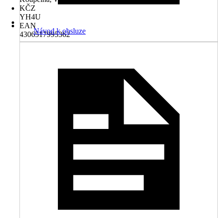
KČZ
YH4U
EAN
Návod k obsluze
4306517995362