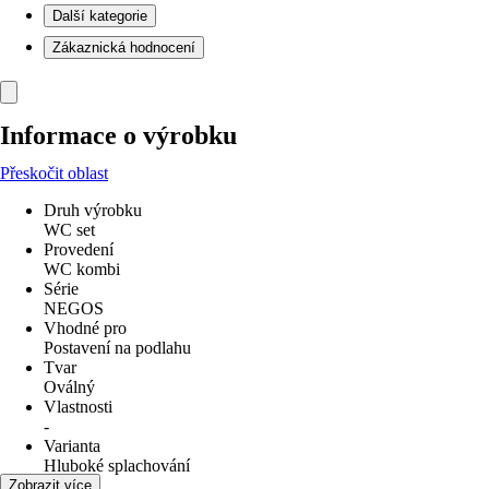
Další kategorie
Zákaznická hodnocení
Informace o výrobku
Přeskočit oblast
Druh výrobku
WC set
Provedení
WC kombi
Série
NEGOS
Vhodné pro
Postavení na podlahu
Tvar
Oválný
Vlastnosti
-
Varianta
Hluboké splachování
Odpad
Zobrazit více