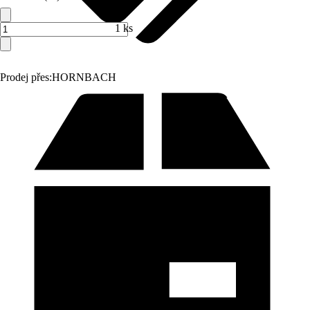
1 ks
Prodej přes:
HORNBACH