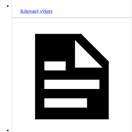
Kótovaný výkres