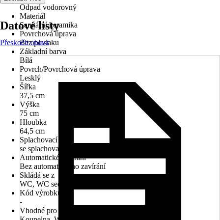
Odpad vodorovný
Materiál
Datové listy
Sanitární keramika
Povrchová úprava
Přeskočit oblast
Bez povlaku
Základní barva
Bílá
Povrch/Povrchová úprava
Lesklý
Šířka
37,5 cm
Výška
75 cm
Hloubka
64,5 cm
Splachovací kruh
se splachovacím kruhem
Automatické zavírání
Bez automatického zavírání
Skládá se z
WC, WC sedátko, Splachovací nádržka
Kód výrobku
-
Vhodné pro prostory
Koupelna, WC