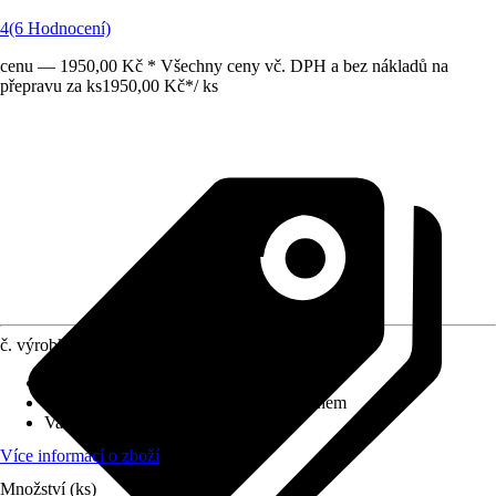
4
(6 Hodnocení)
cenu — 1950,00 Kč * Všechny ceny vč. DPH a bez nákladů na
přepravu za ks
1950,00 Kč
*
/
ks
č. výrobku
10732902
Povrchová úprava
:
Bez povlaku
Splachovací kruh
:
se splachovacím kruhem
Varianta
:
Hluboké splachování
Více informací o zboží
Množství (ks)