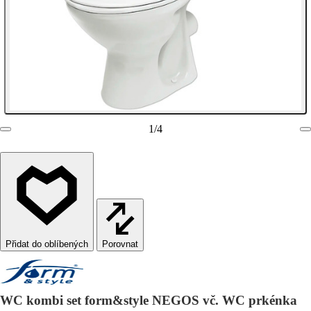
1
/
4
Porovnat
WC kombi set form&style NEGOS vč. WC prkénka