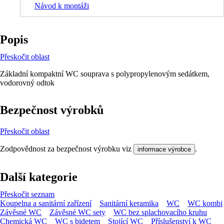
Návod k montáži
Popis
Přeskočit oblast
Základní kompaktní WC souprava s polypropylenovým sedátkem,
vodorovný odtok
Bezpečnost výrobků
Přeskočit oblast
Zodpovědnost za bezpečnost výrobku viz
.
informace výrobce
Další kategorie
Přeskočit seznam
Koupelna a sanitární zařízení
Sanitární keramika
WC
WC kombi
Závěsné WC
Závěsné WC sety
WC bez splachovacího kruhu
Chemická WC
WC s bidetem
Stojící WC
Příslušenství k WC