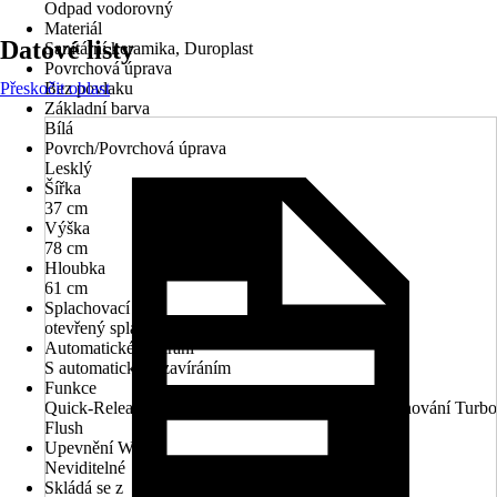
Odpad vodorovný
Materiál
Datové listy
Sanitární keramika, Duroplast
Povrchová úprava
Přeskočit oblast
Bez povlaku
Základní barva
Bílá
Povrch/Povrchová úprava
Lesklý
Šířka
37 cm
Výška
78 cm
Hloubka
61 cm
Splachovací kruh
otevřený splachovací kruh
Automatické zavírání
S automatickým zavíráním
Funkce
Quick-Release (snadno odnímatelné), Systém splachování Turbo
Flush
Upevnění WC
Neviditelné
Skládá se z