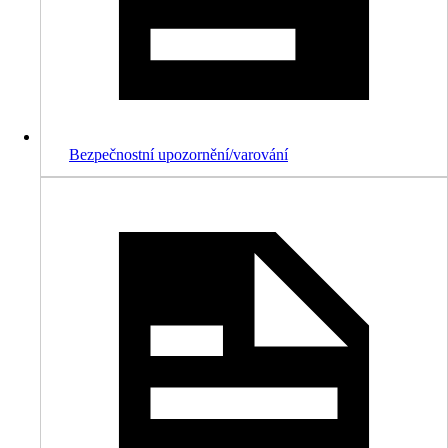
Bezpečnostní upozornění/varování