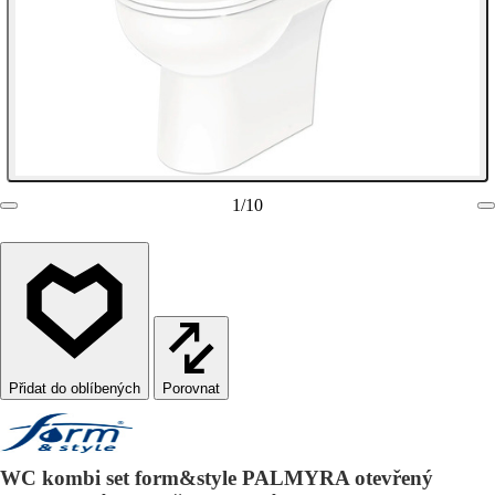
1
/
10
Porovnat
WC kombi set form&style PALMYRA otevřený