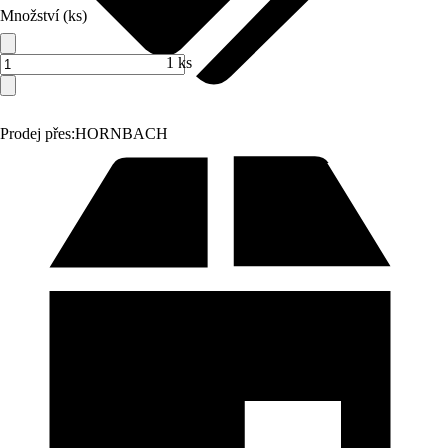
Množství (ks)
1 ks
Prodej přes:
HORNBACH