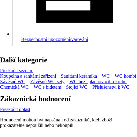
Bezpečnostní upozornění/varování
Další kategorie
Přeskočit seznam
Koupelna a sanitární zařízení
Sanitární keramika
WC
WC kombi
Závěsné WC
Závěsné WC sety
WC bez splachovacího kruhu
Chemická WC
WC s bidetem
Stojící WC
Příslušenství k WC
Zákaznická hodnocení
Přeskočit oblast
Hodnocení mohou být napsána i od zákazníků, kteří zboží
prokazatelně nepoužili nebo nekoupili.