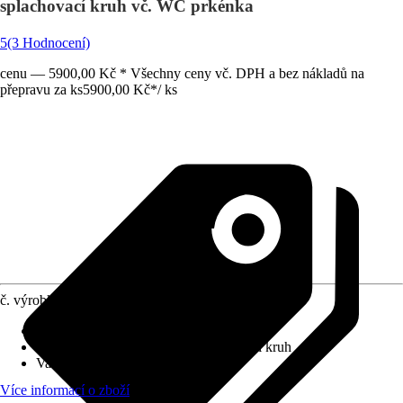
splachovací kruh vč. WC prkénka
5
(3 Hodnocení)
cenu — 5900,00 Kč * Všechny ceny vč. DPH a bez nákladů na
přepravu za ks
5900,00 Kč
*
/
ks
č. výrobku
12344018
Povrchová úprava
:
Bez povlaku
Splachovací kruh
:
otevřený splachovací kruh
Varianta
:
Hluboké splachování
Více informací o zboží