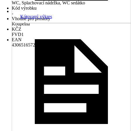
WC, Splachovací nádržka, WC sedátko
Kód výrobku
-
Kótovaný výkres
Vhodné pro prostory
Koupelna
KČZ
FVD1
EAN
4306516572540