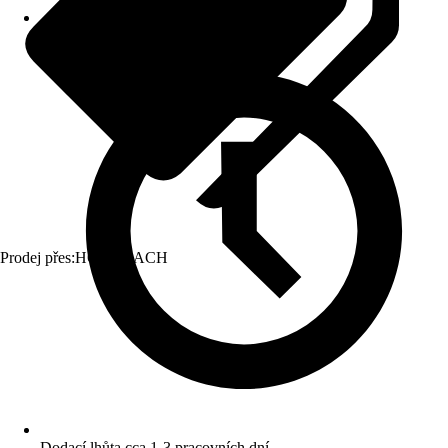
Prodej přes:
HORNBACH
Dodací lhůta cca 1-3 pracovních dní