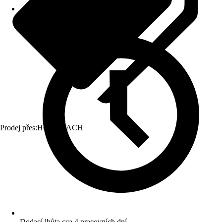
Prodej přes:
HORNBACH
Dodací lhůta cca 4 pracovních dní