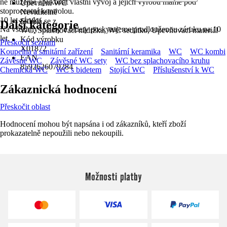
ně můžeme aplikovat vlastní vývoj a jejich výrobu máme pod
Upevnění WC
stoprocentní kontrolou.
Neviditelné
10 let záruka
Skládá se z
Další kategorie
Na všechny toalety a bidety poskytujeme prodlouženou záruku na 10
WC, Splachovací nádržka, WC sedátko, Upevňovací materiál
let.
Kód výrobku
Přeskočit seznam
X01872
Koupelna a sanitární zařízení
Sanitární keramika
WC
WC kombi
EAN
Závěsné WC
Závěsné WC sety
WC bez splachovacího kruhu
8592626079284
Chemická WC
WC s bidetem
Stojící WC
Příslušenství k WC
Zákaznická hodnocení
Přeskočit oblast
Hodnocení mohou být napsána i od zákazníků, kteří zboží
prokazatelně nepoužili nebo nekoupili.
Možnosti platby