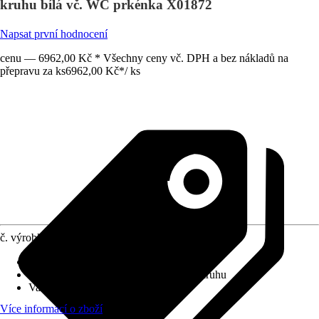
kruhu bílá vč. WC prkénka X01872
Napsat první hodnocení
cenu — 6962,00 Kč * Všechny ceny vč. DPH a bez nákladů na
přepravu za ks
6962,00 Kč
*
/
ks
č. výrobku
12150134
Povrchová úprava
:
-
Splachovací kruh
:
Bez splachovacího kruhu
Varianta
:
Hluboké splachování
Více informací o zboží