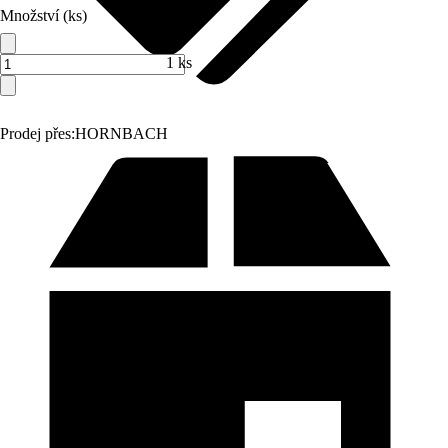
Množství (ks)
1 ks
Prodej přes:
HORNBACH