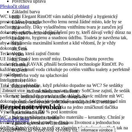
Povrchová úprava
Přeskočit oblast
-
Základní barva
WC kombi Elegant RimOff vám nabízí přehledný a hygienický
Bílá
prostor. Mísa bez oplachového lemu nemá žádné místo, kde by se
Barevný odstín
nečistoty usadily. Díky vyladěnému vnitřnímu tvaru je zaručen její
Bílá
dokonalý oplach. Je to ideální řešení pro ty, kteří dávají velký důraz na
Povrch/Povrchová úprava
perfektní čistotu, hygienu a snadnou údržbu. Toaleta je navržena tak,
Lesklý
aby vám přinesla maximální komfort a klid vědomí, že je vždy
Šířka
dokonale čistá.
36,5 cm
Technologie, která zajistí čistotu
Výška
Už žádný široký lem uvnitř mísy. Dokonalou čistotu povrchu
82,5 cm
toaletních mís RAVAK přináší bezlemová technologie RimOff. Po
Hloubka
každém spláchnutí voda cirkuluje po celém vnitřku toalety a perfektně
60,5 cm
ji opláchne.
Spotřeba vody na splachování
Inteligentní sedátko
3 l - 6 l
Také vždy nadskočíte, když prkénko dopadne na WC? Se sedátky
Popis výrobku
RAVAK se vám to už nikdy nestane. Panty SoftClose zajistí, že sedák
Zobrazit více
splachovací mechanismus - Geberit
s víkem se bude vždy pomalu a tiše sklápět. Navíc můžete mít WC
WC sedátko slim z kvalitního duraplastu
dokonale čisté. Sedátko jde jednoduše sundat, a tak prostor pod ním
zpomalovací systém SoftClose na sklápění WC sedátka
Bezpečnost výrobků
můžete bez potíží vyčistit.
snadné odejmutí WC sedátka na jedno zmáčknutí tlačítka
Výroba a kvalita na 100 % pod kontrolou
Splachovací kruh
WC a bidety vyrábíme z tradičního materiálu – keramiky. Chrání je
Bez splachovacího kruhu
Přeskočit oblast
kvalitní glazura, která zaručuje dlouhou životnost a jednoduchou
Způsob upevnění WC sedátka
údržbu. Tyto výrobky se rodí ve vlastním výrobním závodě. A tak na
Spodní
Zodpovědnost za bezpečnost výrobku viz
.
informace výrobce