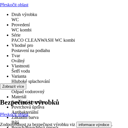
Přeskočit oblast
Druh výrobku
WC
Provedení
WC kombi
Série
PACO CLEANWASH WC kombi
Vhodné pro
Postavení na podlahu
Tvar
Oválný
Vlastnosti
Šetří vodu
Varianta
Hluboké splachování
Odpad
Zobrazit více
Odpad vodorovný
Materiál
Bezpečnost výrobků
Sanitární keramika
Povrchová úprava
Antibakteriální
Přeskočit oblast
Základní barva
Bílá
Zodpovědnost za bezpečnost výrobku viz
.
informace výrobce
Povrch/Povrchová úprava