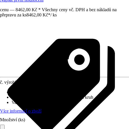
cenu — 8462,00 Kč * Všechny ceny vč. DPH a bez nákladů na
přepravu za ks
8462,00 Kč
*
/
ks
č. výrobku
12732638
Povrchová úprava
:
Antibakteriální
Splachovací kruh
:
otevřený splachovací kruh
Varianta
:
Hluboké splachování
Více informací o zboží
Množství (ks)