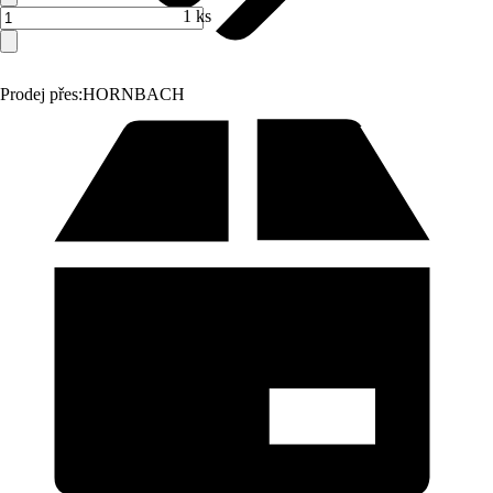
1 ks
Prodej přes:
HORNBACH