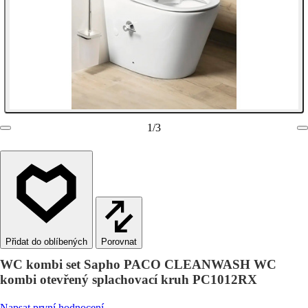
1
/
3
Porovnat
WC kombi set Sapho PACO CLEANWASH WC
kombi otevřený splachovací kruh PC1012RX
Napsat první hodnocení