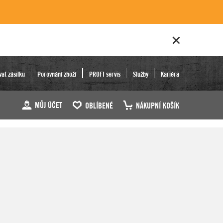
vat zásilku
Porovnání zboží
PROFI servis
Služby
Kariéra
MŮJ ÚČET
OBLÍBENÉ
NÁKUPNÍ KOŠÍK