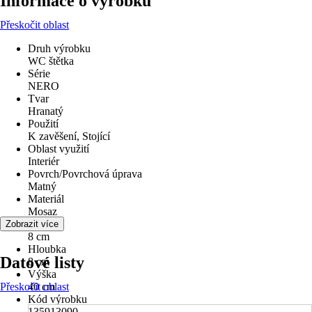
Informace o výrobku
Přeskočit oblast
Druh výrobku
WC štětka
Série
NERO
Tvar
Hranatý
Použití
K zavěšení, Stojící
Oblast využití
Interiér
Povrch/Povrchová úprava
Matný
Materiál
Mosaz
Šířka
Zobrazit více
8 cm
Hloubka
Datové listy
8 cm
Výška
Přeskočit oblast
40 cm
Kód výrobku
135913090