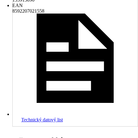
EAN
8592207021558
Technický datový list