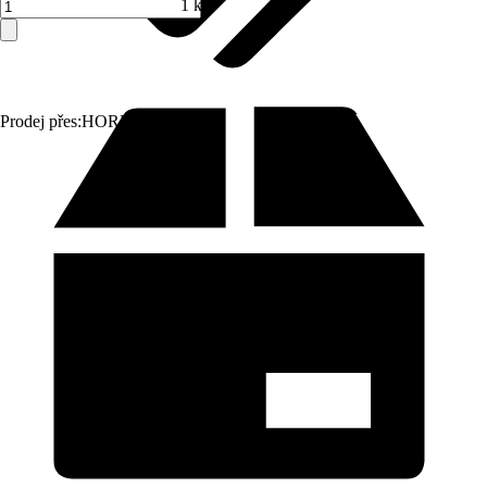
1 ks
Prodej přes:
HORNBACH