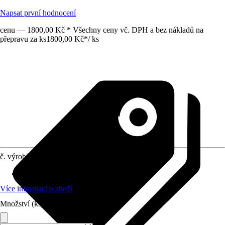
Napsat první hodnocení
cenu — 1800,00 Kč * Všechny ceny vč. DPH a bez nákladů na
přepravu za ks
1800,00 Kč
*
/
ks
č. výrobku
10579483
Povrch/Povrchová úprava
:
Matný
Více informací o zboží
Množství (ks)