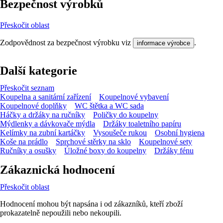
Bezpečnost výrobků
Přeskočit oblast
Zodpovědnost za bezpečnost výrobku viz
.
informace výrobce
Další kategorie
Přeskočit seznam
Koupelna a sanitární zařízení
Koupelnové vybavení
Koupelnové doplňky
WC štětka a WC sada
Háčky a držáky na ručníky
Poličky do koupelny
Mýdlenky a dávkovače mýdla
Držáky toaletního papíru
Kelímky na zubní kartáčky
Vysoušeče rukou
Osobní hygiena
Koše na prádlo
Sprchové stěrky na sklo
Koupelnové sety
Ručníky a osušky
Úložné boxy do koupelny
Držáky fénu
Zákaznická hodnocení
Přeskočit oblast
Hodnocení mohou být napsána i od zákazníků, kteří zboží
prokazatelně nepoužili nebo nekoupili.