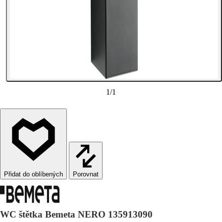
1
/
1
Porovnat
WC štětka Bemeta NERO 135913090