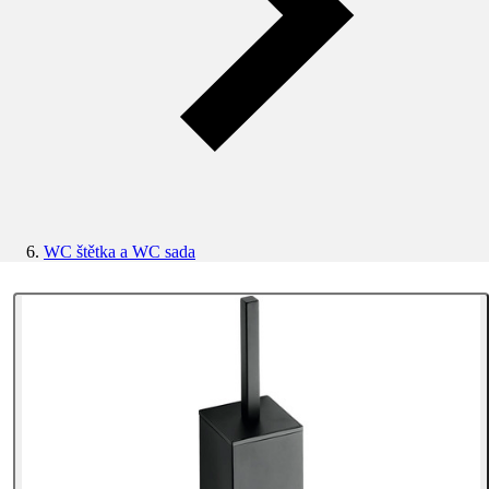
WC štětka a WC sada