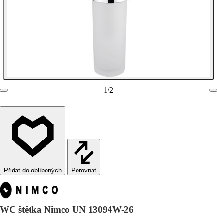
1
/
2
Porovnat
WC štětka Nimco UN 13094W-26