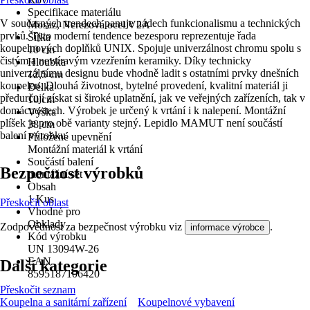
Specifikace materiálu
V současných trendech panuje nádech funkcionalismu a technických
Mosaz, Nerezová ocel V2A
prvků. Tyto moderní tendence bezesporu reprezentuje řada
Šířka
koupelnových doplňků UNIX. Spojuje univerzálnost chromu spolu s
10 cm
čistým a nevtíravým vzezřením keramiky. Díky technicky
Hloubka
univerzálnímu designu bude vhodně ladit s ostatními prvky dnešních
12,5 cm
koupelen. Dlouhá životnost, bytelné provedení, kvalitní materiál ji
Délka
předurčují získat si široké uplatnění, jak ve veřejných zařízeních, tak v
10 cm
domácnostech. Výrobek je určený k vrtání i k nalepení. Montážní
Výška
plíšek je pro obě varianty stejný. Lepidlo MAMUT není součástí
38 cm
balení výrobku.
Přiložené upevnění
Montážní materiál k vrtání
Součástí balení
Bezpečnost výrobků
montážní set
Obsah
1 Kus
Přeskočit oblast
Vhodné pro
Obklady
Zodpovědnost za bezpečnost výrobku viz
.
informace výrobce
Kód výrobku
UN 13094W-26
EAN
Další kategorie
8595187106420
Přeskočit seznam
Koupelna a sanitární zařízení
Koupelnové vybavení