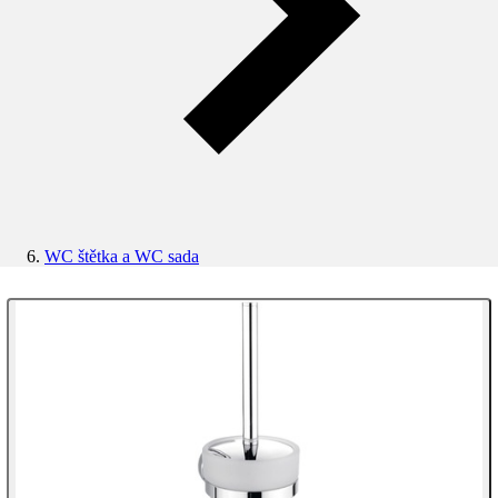
WC štětka a WC sada