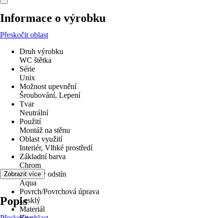
Informace o výrobku
Přeskočit oblast
Druh výrobku
WC štětka
Série
Unix
Možnost upevnění
Šroubování, Lepení
Tvar
Neutrální
Použití
Montáž na stěnu
Oblast využití
Interiér, Vlhké prostředí
Základní barva
Chrom
Barevný odstín
Zobrazit více
Aqua
Povrch/Povrchová úprava
Popis
Lesklý
Materiál
Přeskočit oblast
Kov