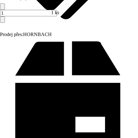
1 ks
Prodej přes:
HORNBACH