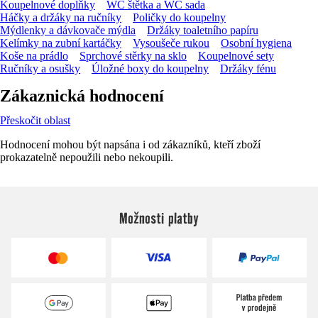
Koupelnové doplňky
WC štětka a WC sada
Háčky a držáky na ručníky
Poličky do koupelny
Mýdlenky a dávkovače mýdla
Držáky toaletního papíru
Kelímky na zubní kartáčky
Vysoušeče rukou
Osobní hygiena
Koše na prádlo
Sprchové stěrky na sklo
Koupelnové sety
Ručníky a osušky
Úložné boxy do koupelny
Držáky fénu
Zákaznická hodnocení
Přeskočit oblast
Hodnocení mohou být napsána i od zákazníků, kteří zboží
prokazatelně nepoužili nebo nekoupili.
Možnosti platby