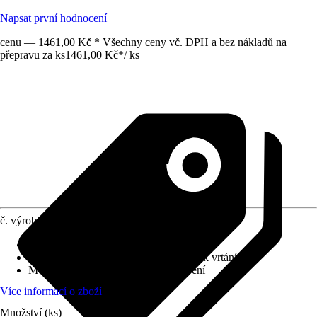
Napsat první hodnocení
cenu — 1461,00 Kč * Všechny ceny vč. DPH a bez nákladů na
přepravu za ks
1461,00 Kč
*
/
ks
č. výrobku
10348055
Povrch/Povrchová úprava
:
Lesklý
Přiložené upevnění
:
Montážní materiál k vrtání
Možnost upevnění
:
Šroubování, Lepení
Více informací o zboží
Množství (ks)