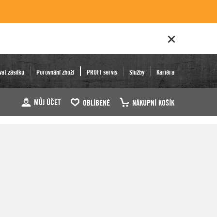
vat zásilku
Porovnání zboží
PROFI servis
Služby
Kariéra
MŮJ ÚČET
OBLÍBENÉ
NÁKUPNÍ KOŠÍK