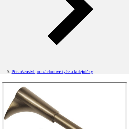
Příslušenství pro záclonové tyče a kolejničky