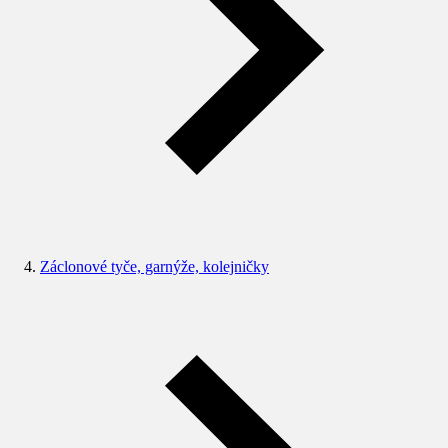
Záclonové tyče, garnýže, kolejničky