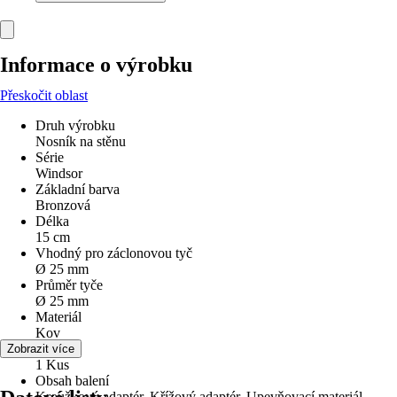
Informace o výrobku
Přeskočit oblast
Druh výrobku
Nosník na stěnu
Série
Windsor
Základní barva
Bronzová
Délka
15 cm
Vhodný pro záclonovou tyč
Ø 25 mm
Průměr tyče
Ø 25 mm
Materiál
Kov
Obsah
Zobrazit více
1 Kus
Obsah balení
Kroužkový adaptér, Křížový adaptér, Upevňovací materiál