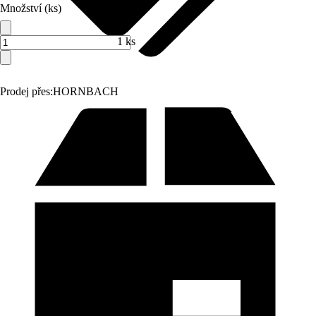
Množství (ks)
1 ks
Prodej přes:
HORNBACH