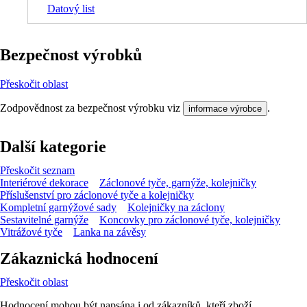
Datový list
Bezpečnost výrobků
Přeskočit oblast
Zodpovědnost za bezpečnost výrobku viz
.
informace výrobce
Další kategorie
Přeskočit seznam
Interiérové dekorace
Záclonové tyče, garnýže, kolejničky
Příslušenství pro záclonové tyče a kolejničky
Kompletní garnýžové sady
Kolejničky na záclony
Sestavitelné garnýže
Koncovky pro záclonové tyče, kolejničky
Vitrážové tyče
Lanka na závěsy
Zákaznická hodnocení
Přeskočit oblast
Hodnocení mohou být napsána i od zákazníků, kteří zboží