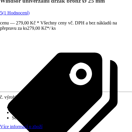
Windsor univerzální držák bronz Ø 25 mm
5
(1 Hodnocení)
cenu — 279,00 Kč * Všechny ceny vč. DPH a bez nákladů na
přepravu za ks
279,00 Kč
*
/
ks
č. výrobku
6635739
Druh výrobku
:
Nosník na stěnu
Materiál
:
Kov
Série
:
Windsor
Více informací o zboží