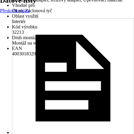
Datové listy
Vhodné pro
Přeskočit oblast
Okno, Záclonová tyč
Oblast využití
Interiér
Kód výrobku
32213
Druh montáže
Montáž na stěnu
EAN
4003018329398