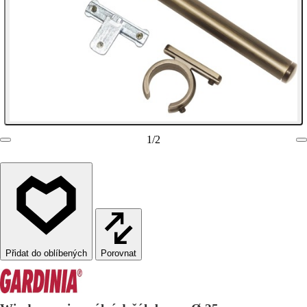
1
/
2
Porovnat