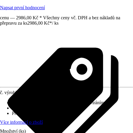
Napsat první hodnocení
cenu — 2986,00 Kč * Všechny ceny vč. DPH a bez nákladů na
přepravu za ks
2986,00 Kč
*
/
ks
č. výrobku
12017738
Automatické zavírání
:
S automatickým zavíráním
Způsob upevnění
:
Shora
Provedení závěsu
:
Nerezová ocel
Více informací o zboží
Množství (ks)