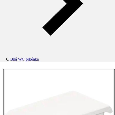
Bílá WC prkénka