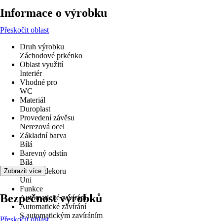
Informace o výrobku
Přeskočit oblast
Druh výrobku
Záchodové prkénko
Oblast využití
Interiér
Vhodné pro
WC
Materiál
Duroplast
Provedení závěsu
Nerezová ocel
Základní barva
Bílá
Barevný odstín
Bílá
Vzhled dekoru
Zobrazit více
Uni
Funkce
Bezpečnost výrobků
Automatické zavírání
Automatické zavírání
S automatickým zavíráním
Přeskočit oblast