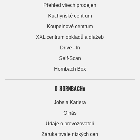
Přehled všech prodejen
Kuchyňské centrum
Koupelnové centrum
XXL centrum obkladů a dlažeb
Drive - In
Self-Scan
Hornbach Box
O HORNBACHu
Jobs a Kariera
O nás
Údaje o provozovateli
Záruka trvale nízkých cen