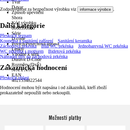
Tvar
D tvar
Zodpovědnost za bezpečnost výrobku viz
.
informace výrobce
Způsob upevnění
Shora
Kód výrobku
Další kategorie
0060390000
Série
Přeskočit seznam
D-code
Koupelna a sanitární zařízení
Sanitární keramika
Povrch/Povrchová úprava
Záchodová prkénka
Bílá WC prkénka
Jednobarevná WC prkénka
Lesklý
WC prkénka s motivem
Bidetová prkénka
Vhodné k sérii
Náhradní díly na záchodová prkénka
Duravit D-Code
Rozměry (DxŠ)
Zákaznická hodnocení
N/A x N/A
EAN
Přeskočit oblast
4021534822544
Hodnocení mohou být napsána i od zákazníků, kteří zboží
prokazatelně nepoužili nebo nekoupili.
Možnosti platby