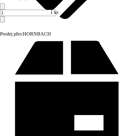
1 ks
Prodej přes:
HORNBACH