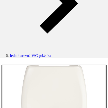
Jednobarevná WC prkénka