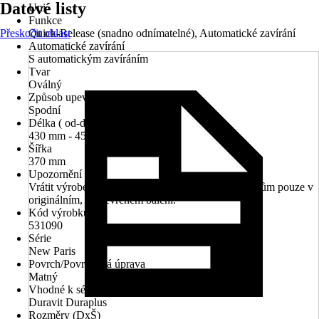
Datové listy
Uni
Funkce
Přeskočit oblast
Quick-Release (snadno odnímatelné), Automatické zavírání
Automatické zavírání
S automatickým zavíráním
Tvar
Oválný
Způsob upevnění
Spodní
Délka ( od-do)
430 mm - 453 mm
Šířka
370 mm
Upozornění
Vrátit výrobek lze vzhledem k hygienickým předpisům pouze v
originálním, neotevřeném balení.
Kód výrobku
531090
Série
New Paris
Povrch/Povrchová úprava
Matný
Vhodné k sérii
Duravit Duraplus
Rozměry (DxŠ)