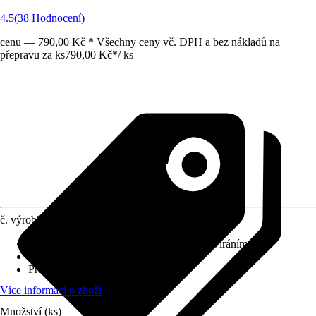
4.5
(38 Hodnocení)
cenu — 790,00 Kč * Všechny ceny vč. DPH a bez nákladů na
přepravu za ks
790,00 Kč
*
/
ks
č. výrobku
8711993
Automatické zavírání
:
S automatickým zavíráním
Způsob upevnění
:
Spodní
Provedení závěsu
:
Nerezová ocel
Více informací o zboží
Množství (ks)