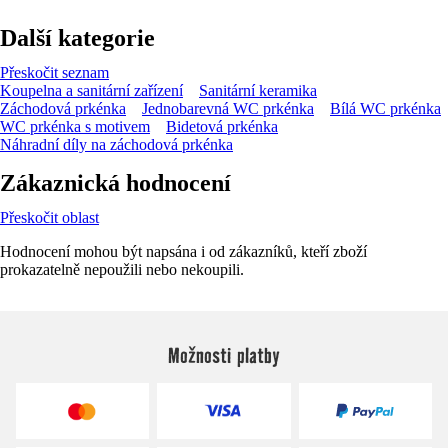
Další kategorie
Přeskočit seznam
Koupelna a sanitární zařízení
Sanitární keramika
Záchodová prkénka
Jednobarevná WC prkénka
Bílá WC prkénka
WC prkénka s motivem
Bidetová prkénka
Náhradní díly na záchodová prkénka
Zákaznická hodnocení
Přeskočit oblast
Hodnocení mohou být napsána i od zákazníků, kteří zboží
prokazatelně nepoužili nebo nekoupili.
Možnosti platby