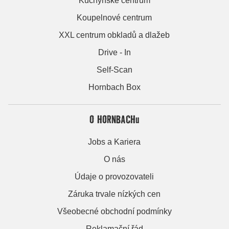
Kuchyňské centrum
Koupelnové centrum
XXL centrum obkladů a dlažeb
Drive - In
Self-Scan
Hornbach Box
O HORNBACHu
Jobs a Kariera
O nás
Údaje o provozovateli
Záruka trvale nízkých cen
Všeobecné obchodní podmínky
Reklamační řád