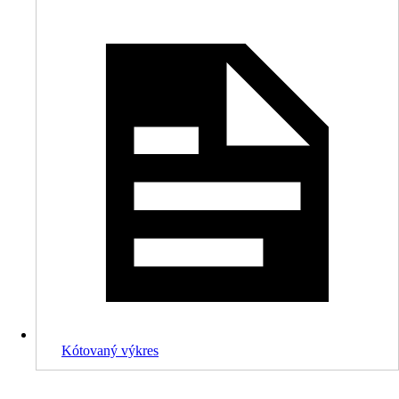
Kótovaný výkres