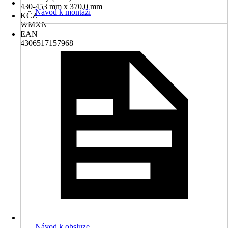
430-453 mm x 370.0 mm
Návod k montáži
KČZ
WMXN
EAN
4306517157968
Návod k obsluze