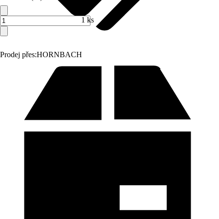
1 ks
Prodej přes:
HORNBACH