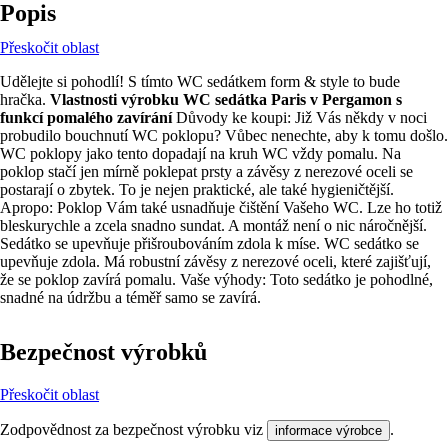
Popis
Přeskočit oblast
Udělejte si pohodlí! S tímto WC sedátkem form & style to bude
hračka.
Vlastnosti výrobku WC sedátka Paris v Pergamon s
funkcí pomalého zavírání
Důvody ke koupi: Již Vás někdy v noci
probudilo bouchnutí WC poklopu? Vůbec nenechte, aby k tomu došlo.
WC poklopy jako tento dopadají na kruh WC vždy pomalu. Na
poklop stačí jen mírně poklepat prsty a závěsy z nerezové oceli se
postarají o zbytek. To je nejen praktické, ale také hygieničtější.
Apropo: Poklop Vám také usnadňuje čištění Vašeho WC. Lze ho totiž
bleskurychle a zcela snadno sundat. A montáž není o nic náročnější.
Sedátko se upevňuje přišroubováním zdola k míse. WC sedátko se
upevňuje zdola. Má robustní závěsy z nerezové oceli, které zajišťují,
že se poklop zavírá pomalu. Vaše výhody: Toto sedátko je pohodlné,
snadné na údržbu a téměř samo se zavírá.
Bezpečnost výrobků
Přeskočit oblast
Zodpovědnost za bezpečnost výrobku viz
.
informace výrobce