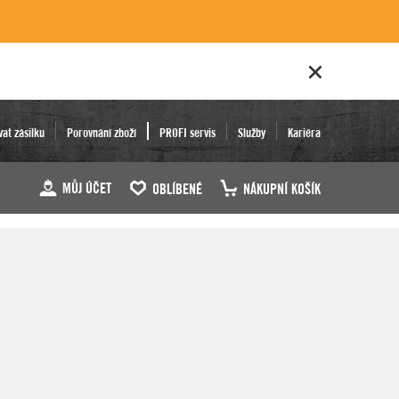
vat zásilku
Porovnání zboží
PROFI servis
Služby
Kariéra
MŮJ ÚČET
OBLÍBENÉ
NÁKUPNÍ KOŠÍK