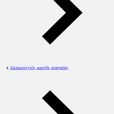
Záclonové tyče, garnýže, kolejničky