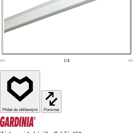
1
/
4
Porovnat