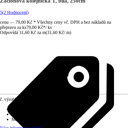
Záclonová kolejnička T, bílá, 250cm
5
(2 Hodnocení)
cenu — 79,00 Kč * Všechny ceny vč. DPH a bez nákladů na
přepravu za ks
79,00 Kč
*
/
ks
Odpovídá 31,60 Kč za m
(
31,60 Kč
/
m
)
č. výrobku
440642
Druh výrobku
:
Kolejnička na záclony
Šířka pojezdové drážky
:
8 mm
Materiál
:
Plast
Více informací o zboží