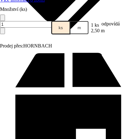
Množství (ks)
odpovídá
1 ks
ks
m
2,50 m
Prodej přes:
HORNBACH