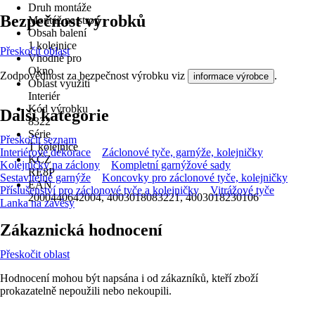
Druh montáže
Bezpečnost výrobků
Montáž na strop
Obsah balení
1 kolejnice
Přeskočit oblast
Vhodné pro
Okno
Zodpovědnost za bezpečnost výrobku viz
.
informace výrobce
Oblast využití
Interiér
Kód výrobku
Další kategorie
8322
Série
Přeskočit seznam
T kolejnice
Interiérové dekorace
Záclonové tyče, garnýže, kolejničky
KČZ
Kolejničky na záclony
Kompletní garnýžové sady
RE8P
Sestavitelné garnýže
Koncovky pro záclonové tyče, kolejničky
EAN
Příslušenství pro záclonové tyče a kolejničky
Vitrážové tyče
2000440642004, 4003018083221, 4003018230106
Lanka na závěsy
Zákaznická hodnocení
Přeskočit oblast
Hodnocení mohou být napsána i od zákazníků, kteří zboží
prokazatelně nepoužili nebo nekoupili.