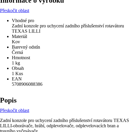
Informace o výrobku
Přeskočit oblast
Vhodné pro
Zadní konzole pro uchycení zadního příslušenství rotavátoru
TEXAS LILLI
Materiál
Kov
Barevný odstín
Černá
Hmotnost
1 kg
Obsah
1 Kus
EAN
5708906088386
Popis
Přeskočit oblast
Zadní konzole pro uchycení zadního příslušenství rotavátoru TEXAS
LILLI-oborávače, hrábí, odplevelovače, odplevelovacích bran a
travního vyčesávače.