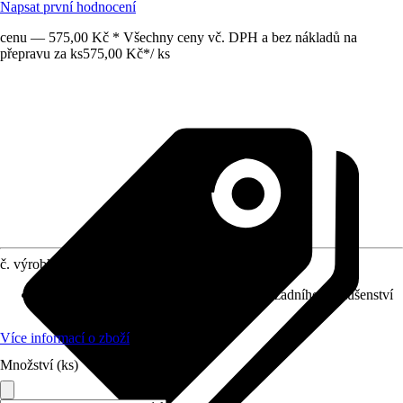
Napsat první hodnocení
cenu — 575,00 Kč * Všechny ceny vč. DPH a bez nákladů na
přepravu za ks
575,00 Kč
*
/
ks
č. výrobku
8577442
Vhodné pro
:
Zadní konzole pro uchycení zadního příslušenství
rotavátoru TEXAS LILLI
Více informací o zboží
Množství (ks)