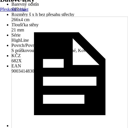
Barevný odstín
Přeskočit oblast
Stříbrná
Rozměry š x h bez přesahu střechy
266x4 cm
Tloušťka stěny
21 mm
Série
HighLine
Povrch/Povrchová úprava
S práškovou úpravou, Pozinkované, Kovová
KČZ
682X
EAN
9003414830981