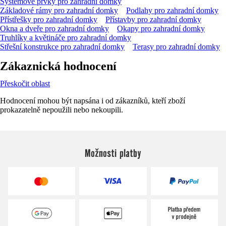
Systémové prvky pro zahradní domky
Základové rámy pro zahradní domky
Podlahy pro zahradní domky
Přístřešky pro zahradní domky
Přístavby pro zahradní domky
Okna a dveře pro zahradní domky
Okapy pro zahradní domky
Truhlíky a květináče pro zahradní domky
Střešní konstrukce pro zahradní domky
Terasy pro zahradní domky
Zákaznická hodnocení
Přeskočit oblast
Hodnocení mohou být napsána i od zákazníků, kteří zboží
prokazatelně nepoužili nebo nekoupili.
Možnosti platby