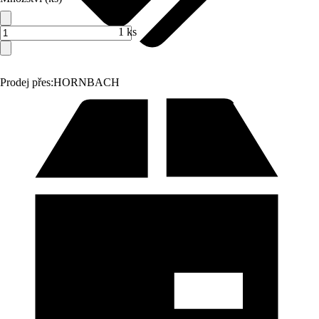
1 ks
Prodej přes:
HORNBACH