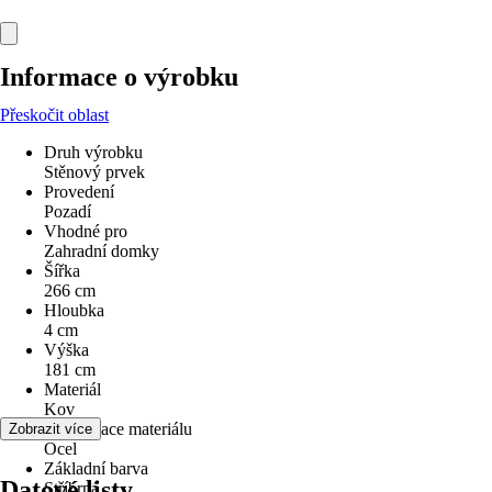
Informace o výrobku
Přeskočit oblast
Druh výrobku
Stěnový prvek
Provedení
Pozadí
Vhodné pro
Zahradní domky
Šířka
266 cm
Hloubka
4 cm
Výška
181 cm
Materiál
Kov
Specifikace materiálu
Zobrazit více
Ocel
Základní barva
Datové listy
Stříbrná