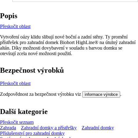
Popis
Přeskočit oblast
Vytvoření oázy klidu slibují nové boční a zadní stěny. Ty promění
přístřešek pro zahradní domek Biohort HighLine® na útulný zahradní
altán. Díky možnosti dovybavení v souladu s barvou domku se
otevírají zcela nové možnosti použití.
Bezpečnost výrobků
Přeskočit oblast
Zodpovědnost za bezpečnost výrobku viz
.
informace výrobce
Další kategorie
Přeskočit seznam
Zahrada
Zahradní domky a přístřešky
Zahradní domky
Příslušenství pro zahradní domky