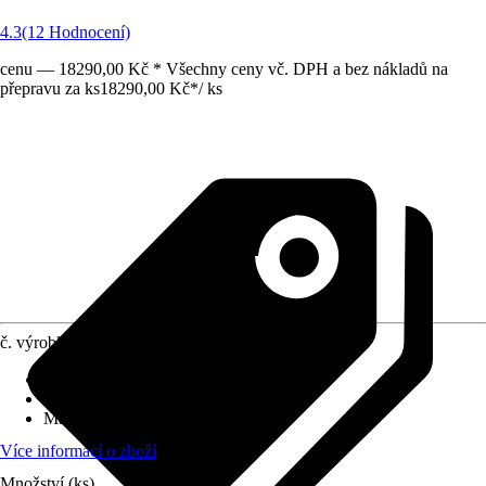
4.3
(12 Hodnocení)
cenu — 18290,00 Kč * Všechny ceny vč. DPH a bez nákladů na
přepravu za ks
18290,00 Kč
*
/
ks
č. výrobku
10177008
Druh výrobku
:
Stěnový prvek
Vhodné pro
:
Zahradní domky
Materiál
:
Kov
Více informací o zboží
Množství (ks)