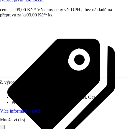
cenu — 99,00 Kč * Všechny ceny vč. DPH a bez nákladů na
přepravu za ks
99,00 Kč
*
/
ks
č. výrobku
10637169
Materiál
:
HSS
Vhodné pro
:
Hliník, Kov, Nerezová ocel, Ocel
Průměr (od - do)
:
8,3 mm
Více informací o zboží
Množství (ks)