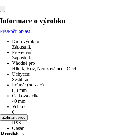
Informace o výrobku
Přeskočit oblast
Druh výrobku
Zápustník
Provedení
Zápustník
Vhodné pro
Hliník, Kov, Nerezová ocel, Ocel
Uchycení
Šestihran
Průměr (od - do)
8,3 mm
Celková délka
40 mm
Velikost
0
Materiál
Zobrazit více
HSS
Obsah
Popis
1 Kus