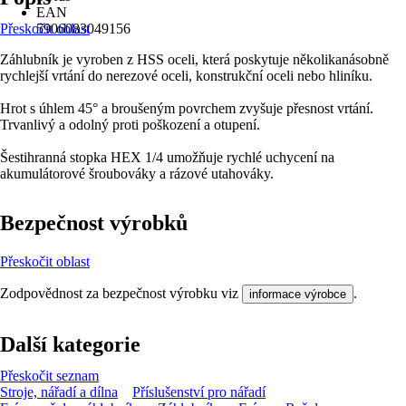
EAN
Přeskočit oblast
5906083049156
Záhlubník je vyroben z HSS oceli, která poskytuje několikanásobně
rychlejší vrtání do nerezové oceli, konstrukční oceli nebo hliníku.
Hrot s úhlem 45° a broušeným povrchem zvyšuje přesnost vrtání.
Trvanlivý a odolný proti poškození a otupení.
Šestihranná stopka HEX 1/4 umožňuje rychlé uchycení na
akumulátorové šroubováky a rázové utahováky.
Bezpečnost výrobků
Přeskočit oblast
Zodpovědnost za bezpečnost výrobku viz
.
informace výrobce
Další kategorie
Přeskočit seznam
Stroje, nářadí a dílna
Příslušenství pro nářadí