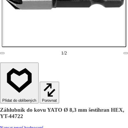
1
/
2
Porovnat
Záhlubník do kovu YATO Ø 8,3 mm šestihran HEX,
YT-44722
Napsat první hodnocení