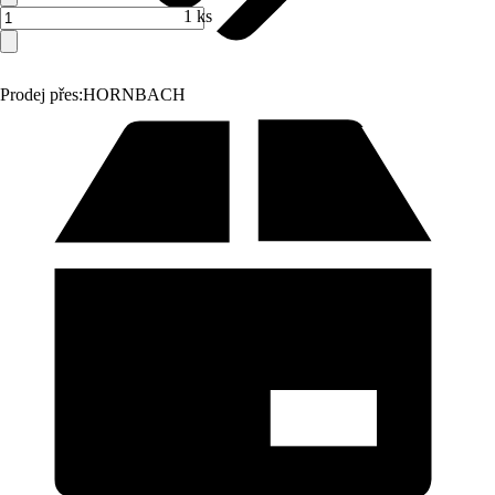
1 ks
Prodej přes:
HORNBACH