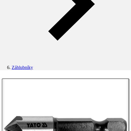
Záhlubníky