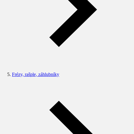
Frézy, rašple, záhlubníky